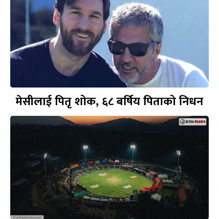
मेसीलाई पितृ शोक, ६८ बर्षिय पिताको निधन