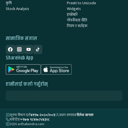
कृषि
Preeti to Unicode
Stock Analysis
Widgets
हाम्रोबारे
गोपनीयता नीति
नियम र सर्तहरू
सामाजिक संजाल
ShareHub App
हामीलाई फलो गर्नुहोस्
सूचना विभाग दर्ता
४१९७-२०८०/२०८१
प्रधान सम्पादक
दिपेश खनाल
मार्केटिङ
+९७७ ९८४७८५४३२८
2026 arthakendra.com