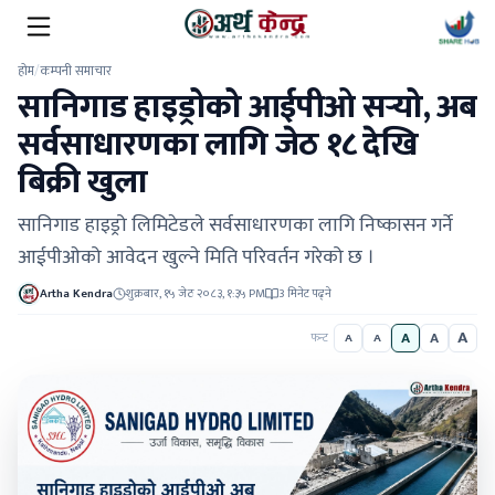
होम
/
कम्पनी समाचार
सानिगाड हाइड्रोको आईपीओ सऱ्यो, अब
सर्वसाधारणका लागि जेठ १८ देखि
बिक्री खुला
सानिगाड हाइड्रो लिमिटेडले सर्वसाधारणका लागि निष्कासन गर्ने
आईपीओको आवेदन खुल्ने मिति परिवर्तन गरेको छ ।
Artha Kendra
शुक्रबार, १५ जेठ २०८३, १:३५ PM
3 मिनेट पढ्ने
A
A
A
फन्ट
A
A