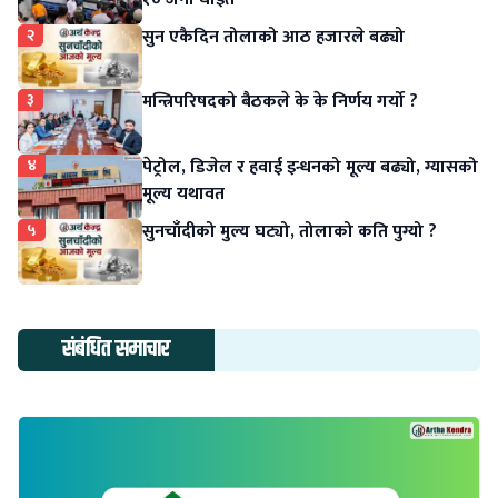
२
सुन एकैदिन तोलाको आठ हजारले बढ्यो
३
मन्त्रिपरिषदको बैठकले के के निर्णय गर्यो ?
४
पेट्रोल, डिजेल र हवाई इन्धनको मूल्य बढ्यो, ग्यासको
मूल्य यथावत
५
सुनचाँदीको मुल्य घट्यो, तोलाको कति पुग्यो ?
संबंधित समाचार