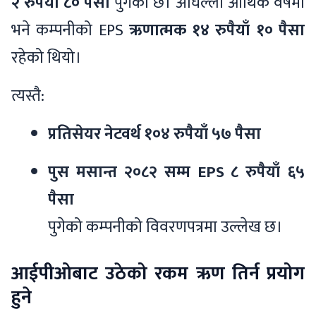
२ रुपैयाँ ८० पैसा
पुगेको छ। अघिल्लो आर्थिक वर्षमा
भने कम्पनीको EPS
ऋणात्मक १४ रुपैयाँ १० पैसा
रहेको थियो।
त्यस्तै:
प्रतिसेयर नेटवर्थ १०४ रुपैयाँ ५७ पैसा
पुस मसान्त २०८२ सम्म EPS ८ रुपैयाँ ६५
पैसा
पुगेको कम्पनीको विवरणपत्रमा उल्लेख छ।
आईपीओबाट उठेको रकम ऋण तिर्न प्रयोग
हुने