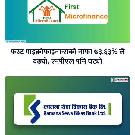
फस्र्ट माइक्रोफाइनान्सको नाफा ७३.६३% ले
बढ्यो, एनपीएल पनि घट्यो