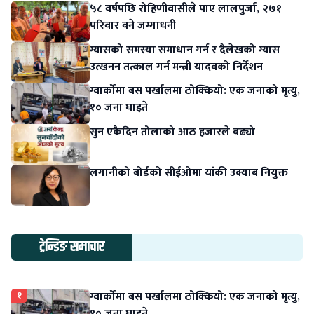
५८ वर्षपछि रोहिणीवासीले पाए लालपुर्जा, २७१
परिवार बने जग्गाधनी
ग्यासको समस्या समाधान गर्न र दैलेखको ग्यास
उत्खनन तत्काल गर्न मन्त्री यादवको निर्देशन
ग्वार्कोमा बस पर्खालमा ठोक्कियो: एक जनाको मृत्यु,
१० जना घाइते
सुन एकैदिन तोलाको आठ हजारले बढ्यो
लगानीको बोर्डको सीईओमा यांकी उक्याब नियुक्त
ट्रेन्डिङ समाचार
१
ग्वार्कोमा बस पर्खालमा ठोक्कियो: एक जनाको मृत्यु,
१० जना घाइते