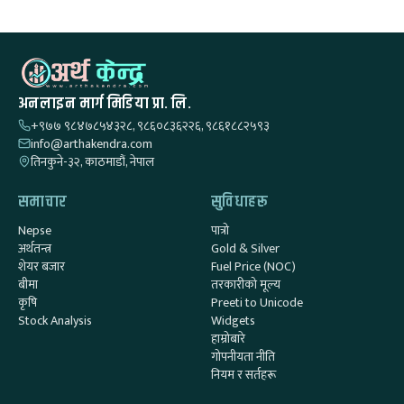
अनलाइन मार्ग मिडिया प्रा. लि.
+९७७ ९८४७८५४३२८, ९८६०८३६२२६, ९८६१८८२५९३
info@arthakendra.com
तिनकुने-३२, काठमाडौं, नेपाल
समाचार
सुविधाहरू
Nepse
पात्रो
अर्थतन्त्र
Gold & Silver
शेयर बजार
Fuel Price (NOC)
बीमा
तरकारीको मूल्य
कृषि
Preeti to Unicode
Stock Analysis
Widgets
हाम्रोबारे
गोपनीयता नीति
नियम र सर्तहरू