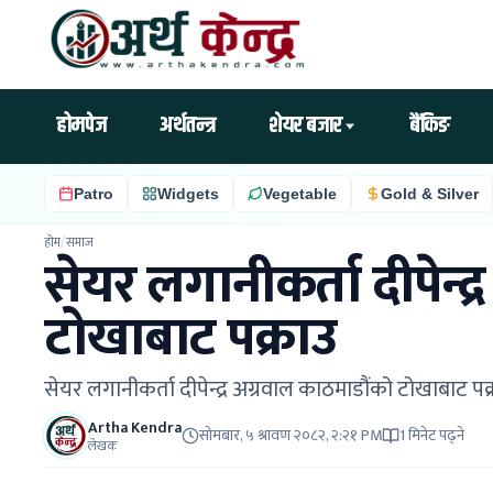
होमपेज
अर्थतन्त्र
शेयर बजार
बैंकिङ
Patro
Widgets
Vegetable
Gold & Silver
होम
/
समाज
सेयर लगानीकर्ता दीपेन्द
टोखाबाट पक्राउ
सेयर लगानीकर्ता दीपेन्द्र अग्रवाल काठमाडौंको टोखाबाट पक
Artha Kendra
सोमबार, ५ श्रावण २०८२, २:२१ PM
1 मिनेट पढ्ने
लेखक