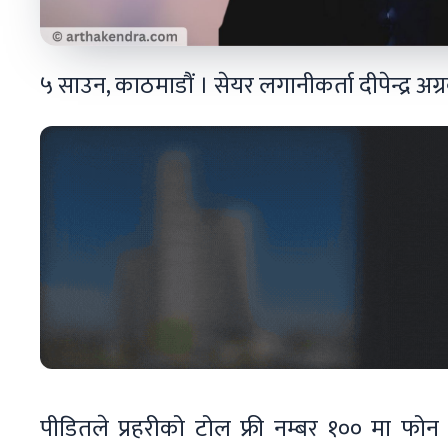
५ साउन, काठमाडौं । सेयर लगानीकर्ता दीपेन्द्र 
पीडितले प्रहरीको टोल फ्री नम्बर १०० मा फो