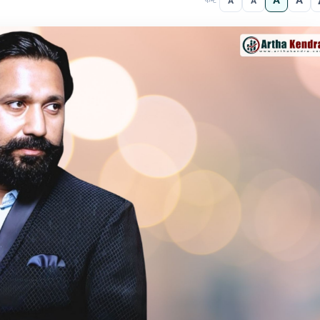
A
A
A
A
फन्ट