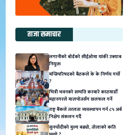
ताजा समाचार
लगानीको बोर्डको सीईओमा यांकी उक्याब
नियुक्त
मन्त्रिपरिषदको बैठकले के के निर्णय गर्यो
?
भित्री भवनको सम्पत्ति करबारे काठमाडौँ
महानगरले मालपोतसँग छलफल गर्ने
राष्ट्र बैंकले तरलता व्यवस्थापन गर्न ८५ अर्ब
निक्षेप संकलन गर्दै
सुनचाँदीको मुल्य बढ्यो, तोलाको कति
पुग्यो ?