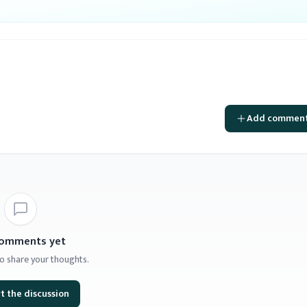
Add commen
omments yet
 to share your thoughts.
t the discussion