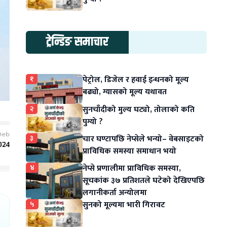
ट्रेन्डिङ समाचार
१
पेट्रोल, डिजेल र हवाई इन्धनको मूल्य
बढ्यो, ग्यासको मूल्य यथावत
२
सुनचाँदीको मुल्य घट्यो, तोलाको कति
पुग्यो ?
३
चार घण्टापछि नेप्सेले भन्यो– वेबसाइटको
प्राविधिक समस्या समाधान भयो
४
नेप्से प्रणालीमा प्राविधिक समस्या,
सूचकांक ३७ प्रतिशतले घटेको देखिएपछि
लगानीकर्ता अन्योलमा
५
सुनको मूल्यमा भारी गिरावट