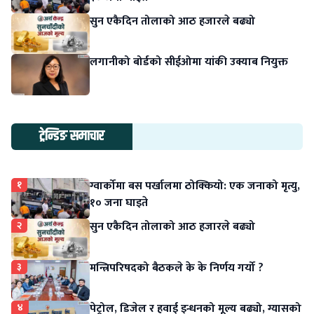
सुन एकैदिन तोलाको आठ हजारले बढ्यो
लगानीको बोर्डको सीईओमा यांकी उक्याब नियुक्त
ट्रेन्डिङ समाचार
१
ग्वार्कोमा बस पर्खालमा ठोक्कियो: एक जनाको मृत्यु,
१० जना घाइते
२
सुन एकैदिन तोलाको आठ हजारले बढ्यो
३
मन्त्रिपरिषदको बैठकले के के निर्णय गर्यो ?
४
पेट्रोल, डिजेल र हवाई इन्धनको मूल्य बढ्यो, ग्यासको