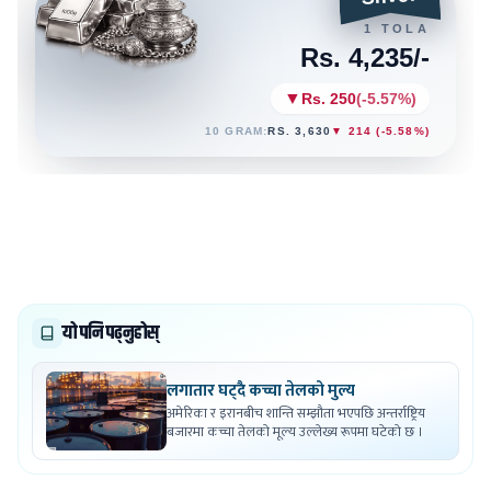
यो पनि पढ्नुहोस्
लगातार घट्दै कच्चा तेलको मुल्य
अमेरिका र इरानबीच शान्ति सम्झौता भएपछि अन्तर्राष्ट्रिय
बजारमा कच्चा तेलको मूल्य उल्लेख्य रूपमा घटेको छ ।