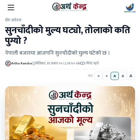
होम
/
अर्थतन्त्र
सुनचाँदीको मुल्य घट्यो, तोलाको कति
पुग्यो ?
नेपाली बजारमा आजपनि सुनचाँदीको मुल्य घटेको छ ।
Artha Kendra
बिहिबार, ११ असार २०८३, ११:४० AM
1 मिनेट पढ्ने
A
A
A
फन्ट
A
A