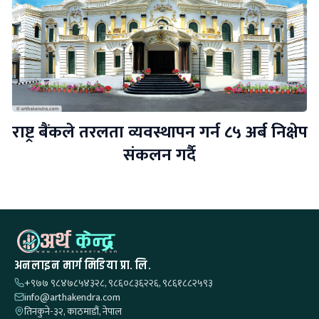
राष्ट्र बैंकले तरलता व्यवस्थापन गर्न ८५ अर्ब निक्षेप
संकलन गर्दै
अनलाइन मार्ग मिडिया प्रा. लि.
+९७७ ९८४७८५४३२८, ९८६०८३६२२६, ९८६१८८२५९३
info@arthakendra.com
तिनकुने-३२, काठमाडौं, नेपाल