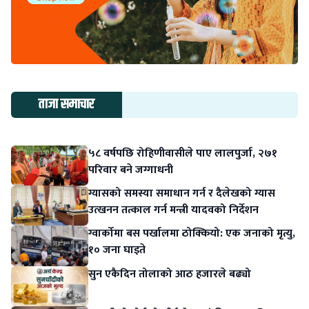
ताजा समाचार
५८ वर्षपछि रोहिणीवासीले पाए लालपुर्जा, २७१
परिवार बने जग्गाधनी
ग्यासको समस्या समाधान गर्न र दैलेखको ग्यास
उत्खनन तत्काल गर्न मन्त्री यादवको निर्देशन
ग्वार्कोमा बस पर्खालमा ठोक्कियो: एक जनाको मृत्यु,
१० जना घाइते
सुन एकैदिन तोलाको आठ हजारले बढ्यो