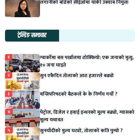
लगानीको बोर्डको सीईओमा यांकी उक्याब नियुक्त
ट्रेन्डिङ समाचार
१
ग्वार्कोमा बस पर्खालमा ठोक्कियो: एक जनाको मृत्यु,
१० जना घाइते
२
सुन एकैदिन तोलाको आठ हजारले बढ्यो
३
मन्त्रिपरिषदको बैठकले के के निर्णय गर्यो ?
४
पेट्रोल, डिजेल र हवाई इन्धनको मूल्य बढ्यो, ग्यासको
मूल्य यथावत
५
सुनचाँदीको मुल्य घट्यो, तोलाको कति पुग्यो ?