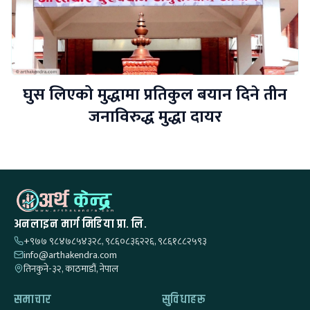
घुस लिएको मुद्धामा प्रतिकुल बयान दिने तीन
जनाविरुद्ध मुद्धा दायर
अनलाइन मार्ग मिडिया प्रा. लि.
+९७७ ९८४७८५४३२८, ९८६०८३६२२६, ९८६१८८२५९३
info@arthakendra.com
तिनकुने-३२, काठमाडौं, नेपाल
समाचार
सुविधाहरू