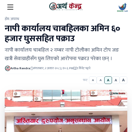
होम
/
अपराध
नापी कार्यालय चाबहिलका अमिन ६०
हजार घुससहित पक्राउ
नापी कार्यालय चाबहिल २ नम्बर नापी टोलीका अमिन टोप जङ
खत्री सेवाग्राहीसँग घुस लिएको आरोपमा पक्राउ परेका छन् ।
Artha Kendra
मंगलबार, २ असार २०८३, १०:६ PM
1 मिनेट पढ्ने
A
A
A
फन्ट
A
A