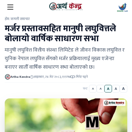
होम
/
कम्पनी समाचार
मर्जर प्रस्तावसहित मानुषी लघुवित्तले
बोलायो वार्षिक साधारण सभा
मानुषी लघुवित्त वित्तीय संस्था लिमिटेड ले जीवन विकास लघुवित्त र
युनिक नेपाल लघुवित्त सँगको मर्जर प्रक्रियालाई मुख्य एजेन्डा
बनाएर सातौँ वार्षिक साधारण सभा बोलाएको छ।
Artha Kendra
आइतबार, २४ जेठ २०८३, १:१ PM
1 मिनेट पढ्ने
A
A
A
फन्ट
A
A