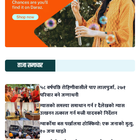
ताजा समाचार
५८ वर्षपछि रोहिणीवासीले पाए लालपुर्जा, २७१
परिवार बने जग्गाधनी
ग्यासको समस्या समाधान गर्न र दैलेखको ग्यास
उत्खनन तत्काल गर्न मन्त्री यादवको निर्देशन
ग्वार्कोमा बस पर्खालमा ठोक्कियो: एक जनाको मृत्यु,
१० जना घाइते