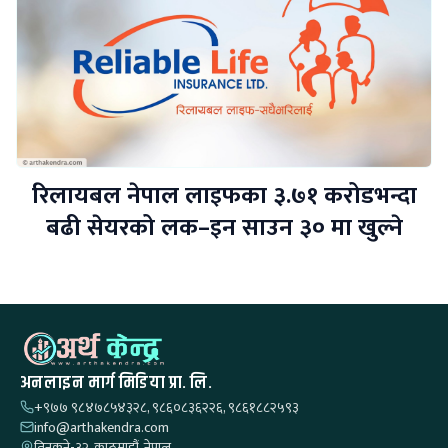
रिलायबल नेपाल लाइफका ३.७१ करोडभन्दा
बढी सेयरको लक–इन साउन ३० मा खुल्ने
अनलाइन मार्ग मिडिया प्रा. लि.
+९७७ ९८४७८५४३२८, ९८६०८३६२२६, ९८६१८८२५९३
info@arthakendra.com
तिनकुने-३२, काठमाडौं, नेपाल