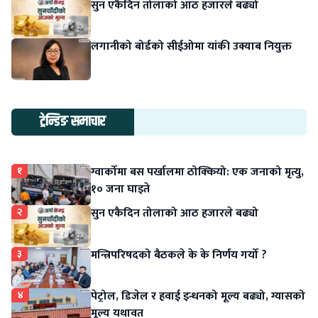
सुन एकैदिन तोलाको आठ हजारले बढ्यो
लगानीको बोर्डको सीईओमा यांकी उक्याब नियुक्त
ट्रेन्डिङ समाचार
१
ग्वार्कोमा बस पर्खालमा ठोक्कियो: एक जनाको मृत्यु,
१० जना घाइते
२
सुन एकैदिन तोलाको आठ हजारले बढ्यो
३
मन्त्रिपरिषदको बैठकले के के निर्णय गर्यो ?
४
पेट्रोल, डिजेल र हवाई इन्धनको मूल्य बढ्यो, ग्यासको
मूल्य यथावत