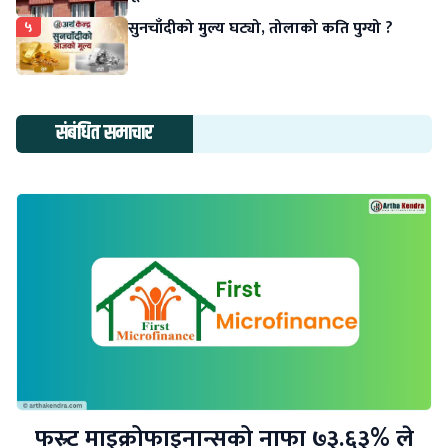
५
सुनचाँदीको मुल्य घट्यो, तोलाको कति पुग्यो ?
संबंधित समाचार
फस्र्ट माइक्रोफाइनान्सको नाफा ७३.६३% ले