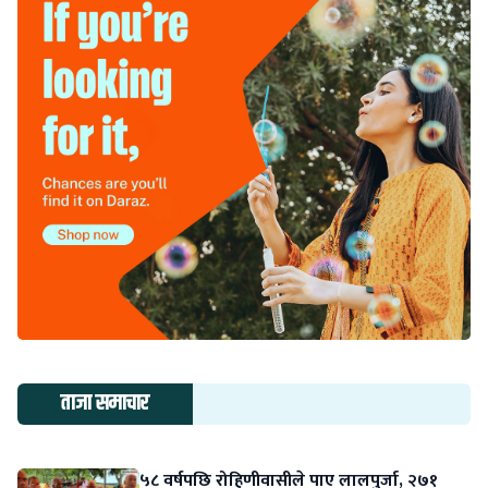
ताजा समाचार
५८ वर्षपछि रोहिणीवासीले पाए लालपुर्जा, २७१