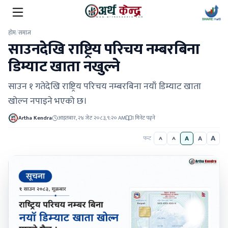
होम
/
समाज
साउनदेखि राष्ट्रिय परिचय नम्बरबिना
डिम्याट खाता नखुल्ने
साउन १ गतेदेखि राष्ट्रिय परिचय नम्बरबिना नयाँ डिम्याट खाता
खोल्न नपाइने भएको छ।
Artha Kendra
आइतबार, २४ जेठ २०८३, ९:२० AM
1 मिनेट पढ्ने
A
A
A
फन्ट
A
A