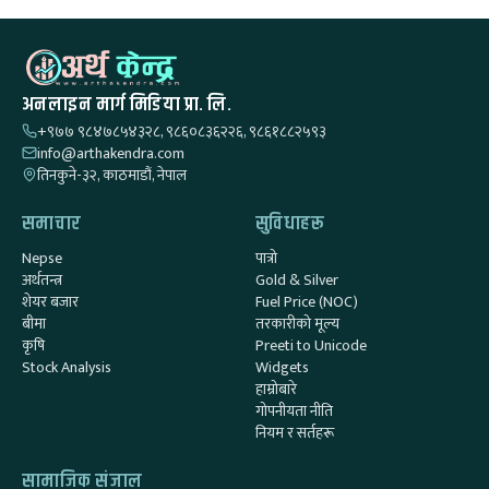
अनलाइन मार्ग मिडिया प्रा. लि.
+९७७ ९८४७८५४३२८, ९८६०८३६२२६, ९८६१८८२५९३
info@arthakendra.com
तिनकुने-३२, काठमाडौं, नेपाल
समाचार
सुविधाहरू
Nepse
पात्रो
अर्थतन्त्र
Gold & Silver
शेयर बजार
Fuel Price (NOC)
बीमा
तरकारीको मूल्य
कृषि
Preeti to Unicode
Stock Analysis
Widgets
हाम्रोबारे
गोपनीयता नीति
नियम र सर्तहरू
सामाजिक संजाल