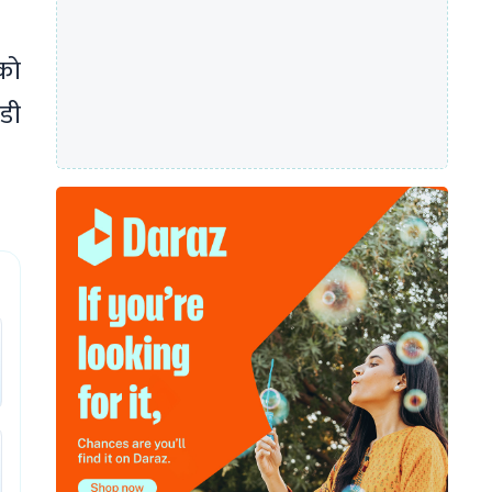
ेको
ाडी