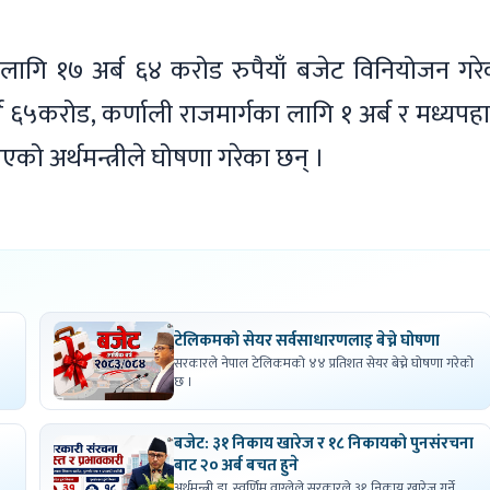
गका लागि १७ अर्ब ६४ करोड रुपैयाँ बजेट विनियोजन गर
ब ६५करोड, कर्णाली राजमार्गका लागि १ अर्ब र मध्यपह
ो अर्थमन्त्रीले घोषणा गरेका छन् ।
टेलिकमको सेयर सर्वसाधारणलाइ बेच्ने घोषणा
सरकारले नेपाल टेलिकमको ४४ प्रतिशत सेयर बेच्ने घोषणा गरेको
छ ।
बजेट: ३१ निकाय खारेज र १८ निकायको पुनसंरचना
बाट २० अर्ब बचत हुने
अर्थमन्त्री डा. स्वर्णिम वाग्लेले सरकारले ३१ निकाय खारेज गर्ने