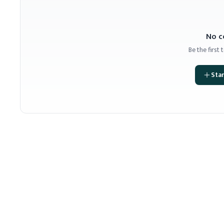
No c
Be the first
Star