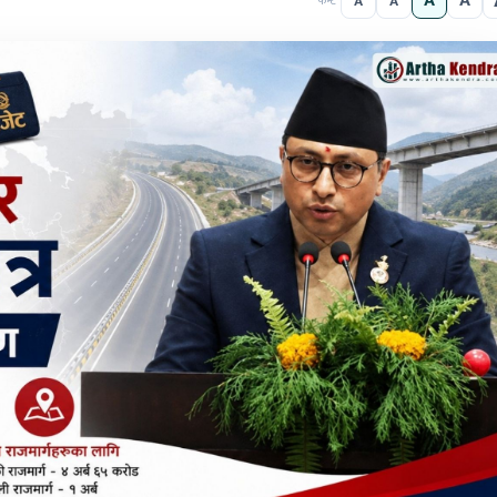
A
A
A
A
फन्ट