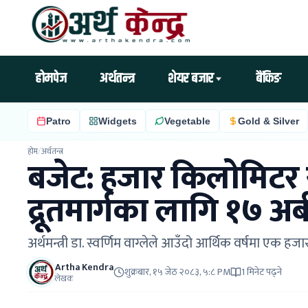
होमपेज
अर्थतन्त्र
शेयर बजार
बैंकिङ
Patro
Widgets
Vegetable
Gold & Silver
होम
/
अर्थतन्त्र
बजेट: हजार किलोमिटर स
द्रूतमार्गका लागि १७ अर
अर्थमन्त्री डा. स्वर्णिम वाग्लेले आउँदो आर्थिक वर्षमा एक
Artha Kendra
शुक्रबार, १५ जेठ २०८३, ५:८ PM
1 मिनेट पढ्ने
लेखक