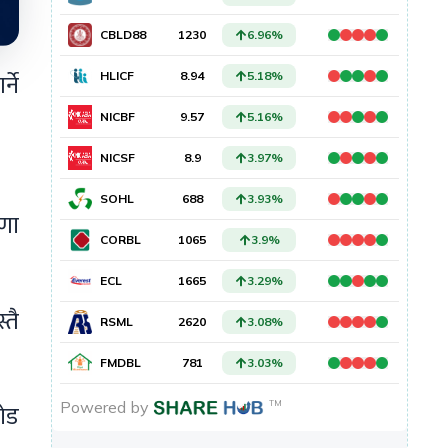
्ने
षणा
्तै
रोड