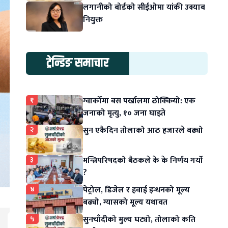
लगानीको बोर्डको सीईओमा यांकी उक्याब
नियुक्त
ट्रेन्डिङ समाचार
१
ग्वार्कोमा बस पर्खालमा ठोक्कियो: एक
जनाको मृत्यु, १० जना घाइते
२
सुन एकैदिन तोलाको आठ हजारले बढ्यो
३
मन्त्रिपरिषदको बैठकले के के निर्णय गर्यो
?
४
पेट्रोल, डिजेल र हवाई इन्धनको मूल्य
बढ्यो, ग्यासको मूल्य यथावत
५
सुनचाँदीको मुल्य घट्यो, तोलाको कति