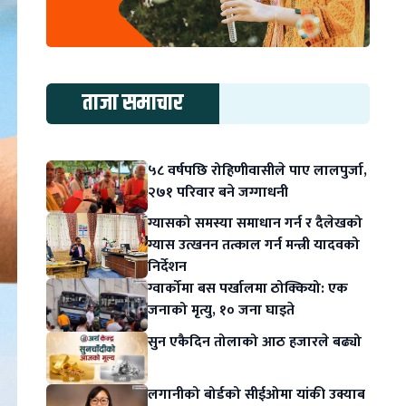
ताजा समाचार
५८ वर्षपछि रोहिणीवासीले पाए लालपुर्जा,
२७१ परिवार बने जग्गाधनी
ग्यासको समस्या समाधान गर्न र दैलेखको
ग्यास उत्खनन तत्काल गर्न मन्त्री यादवको
निर्देशन
ग्वार्कोमा बस पर्खालमा ठोक्कियो: एक
जनाको मृत्यु, १० जना घाइते
सुन एकैदिन तोलाको आठ हजारले बढ्यो
लगानीको बोर्डको सीईओमा यांकी उक्याब