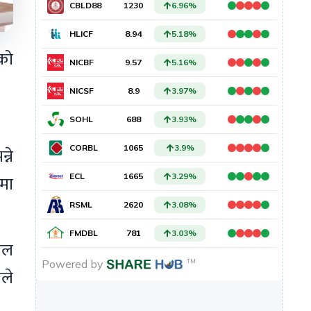
एको
्ने
मा
िल
ले