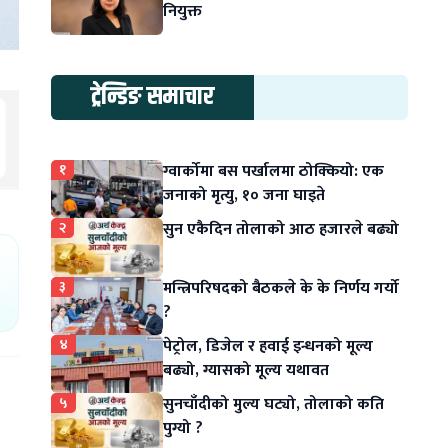
नियुक्त
ट्रेन्डिङ समाचार
१
ग्वार्कोमा बस पर्खालमा ठोक्कियो: एक
जनाको मृत्यु, १० जना घाइते
२
सुन एकैदिन तोलाको आठ हजारले बढ्यो
३
मन्त्रिपरिषदको बैठकले के के निर्णय गर्यो
?
४
पेट्रोल, डिजेल र हवाई इन्धनको मूल्य
बढ्यो, ग्यासको मूल्य यथावत
५
सुनचाँदीको मुल्य घट्यो, तोलाको कति
पुग्यो ?