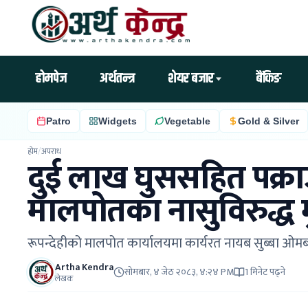
होमपेज
अर्थतन्त्र
शेयर बजार
बैंकिङ
Patro
Widgets
Vegetable
Gold & Silver
होम
/
अपराध
दुई लाख घुससहित पक्राउ
मालपोतका नासुविरुद्ध म
रूपन्देहीको मालपोत कार्यालयमा कार्यरत नायब सुब्बा ओमब
Artha Kendra
सोमबार, ४ जेठ २०८३, ४:२४ PM
1 मिनेट पढ्ने
लेखक