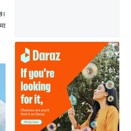
छ।
मा