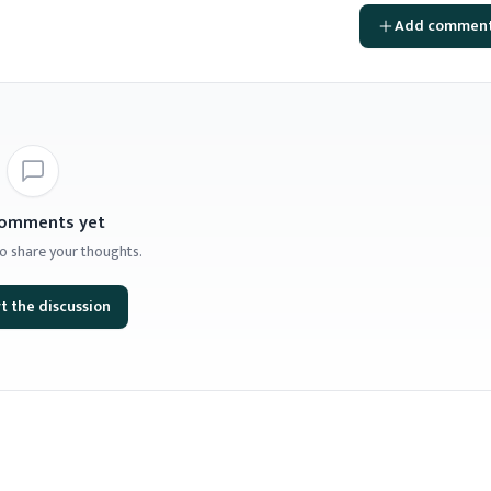
Add commen
omments yet
 to share your thoughts.
t the discussion