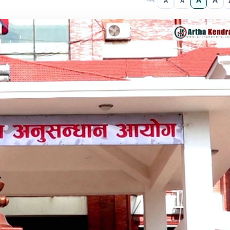
A
A
A
A
फन्ट