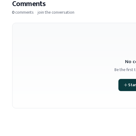
Comments
0
comments
·
join the conversation
No c
Be the first
Star