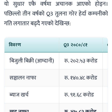
यो सुधार एकै वर्षमा अचानक आएको होइन।
पछिल्लो तीन वर्षको Q3 तुलना गरेर हेर्दा कम्पनीको
गति लगातार बढ्दै गएको देखिन्छ:
विवरण
Q3 २०८०/८१
Q3
बिजुली बिक्री (आम्दानी)
रु. २०२.५३ करोड
र
सञ्चालन नाफा
रु. १४०.४८ करोड
र
ब्याज खर्च
रु. ९१.६८ करोड
रु
खुद नाफा
रु. ४७.८२ करोड
र