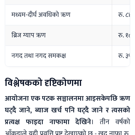
मध्यम-दीर्घ अवधिको ऋण
रु. ८४
ब्रिज ग्याप ऋण
रु. १८
नगद तथा नगद समकक्ष
रु. ३५
विश्लेषकको दृष्टिकोणमा
आयोजना एक पटक सञ्चालनमा आइसकेपछि ऋण
घट्दै जाने, ब्याज खर्च पनि घट्दै जाने र त्यसको
प्रत्यक्ष फाइदा नाफामा देखिने
। तीन वर्षको
आँकडाले यही प्रवृत्ति प्रष्ट देखाएको छ - खुद नाफा रु.