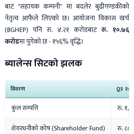
बाट "सहायक कम्पनी" मा बदलेर बुढीगण्डकीको
नेतृत्व आफैले लिएको छ। आयोजना विकास खर्च
(BGHEP) पनि रु. ४.२१ करोडबाट
रु. १०.७६
करोड
मा पुगेको छ - १५६% वृद्धि।
ब्यालेन्स सिटको झलक
विवरण
Q3 २०८
कुल सम्पत्ति
रु. १,
शेयरधनीको कोष (Shareholder Fund)
रु. ८०