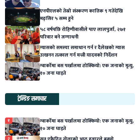
एनपीएलको तेस्रो संस्करण कात्तिक ९ गतेदेखि
मङ्सिर ५ सम्म हुने
५८ वर्षपछि रोहिणीवासीले पाए लालपुर्जा, २७१
परिवार बने जग्गाधनी
ग्यासको समस्या समाधान गर्न र दैलेखको ग्यास
उत्खनन तत्काल गर्न मन्त्री यादवको निर्देशन
ग्वार्कोमा बस पर्खालमा ठोक्कियो: एक जनाको मृत्यु,
१० जना घाइते
ट्रेन्डिङ समाचार
१
ग्वार्कोमा बस पर्खालमा ठोक्कियो: एक जनाको मृत्यु,
१० जना घाइते
२
सुन एकैदिन तोलाको आठ हजारले बढ्यो