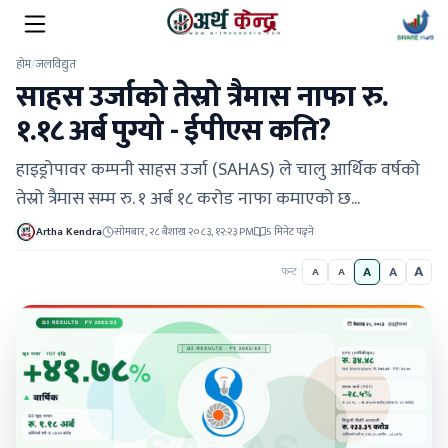
होम
/
जलविद्युत
साहस उर्जाको तेस्रो त्रैमास नाफा रु.
१.१८ अर्ब पुग्यो - ईपीएस कति?
हाइड्रोपावर कम्पनी साहस उर्जा (SAHAS) ले चालु आर्थिक वर्षको
तेस्रो त्रैमास सम्म रु. १ अर्ब १८ करोड नाफा कमाएको छ...
Artha Kendra
सोमबार, २८ बैशाख २०८३, १२:२३ PM
5 मिनेट पढ्ने
A
A
A
फन्ट
A
A