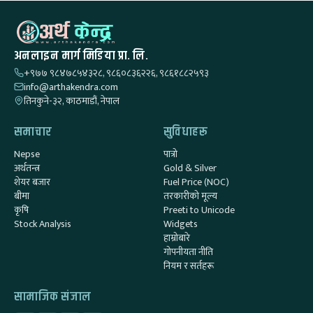
अनलाइन मार्ग मिडिया प्रा. लि.
+९७७ ९८४७८५४३२८, ९८६०८३६२२६, ९८६१८८२५९३
info@arthakendra.com
तिनकुने-३२, काठमाडौं, नेपाल
समाचार
सुविधाहरू
Nepse
पात्रो
अर्थतन्त्र
Gold & Silver
शेयर बजार
Fuel Price (NOC)
बीमा
तरकारीको मूल्य
कृषि
Preeti to Unicode
Stock Analysis
Widgets
हाम्रोबारे
गोपनीयता नीति
नियम र सर्तहरू
सामाजिक संजाल