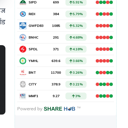
आज
ाँड