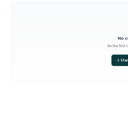
No c
Be the first
Star