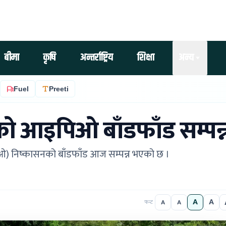
बीमा
कृषि
अन्तर्राष्ट्रिय
शिक्षा
अन्य
Fuel
Preeti
को आइपिओ बाँडफाँड सम्पन्
िओ) निष्कासनको बाँडफाँड आज सम्पन्न भएको छ ।
A
A
A
A
फन्ट