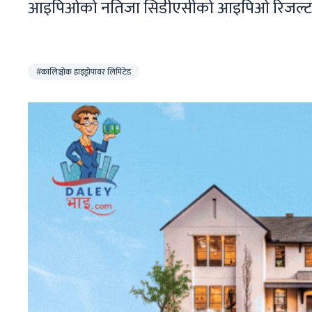
आइपिओको नतिजा सिडीएसीको आइपिओ रिजल्ट र म
#कालिञ्चोक हाइड्रोपावर लिमिटेड