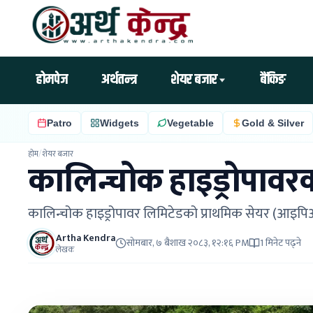
होमपेज
अर्थतन्त्र
शेयर बजार
बैंकिङ
Patro
Widgets
Vegetable
Gold & Silver
होम
/
शेयर बजार
कालिन्चोक हाइड्रोपावर
कालिन्चोक हाइड्रोपावर लिमिटेडको प्राथमिक सेयर (आइप
Artha Kendra
सोमबार, ७ बैशाख २०८३, १२:१६ PM
1 मिनेट पढ्ने
लेखक