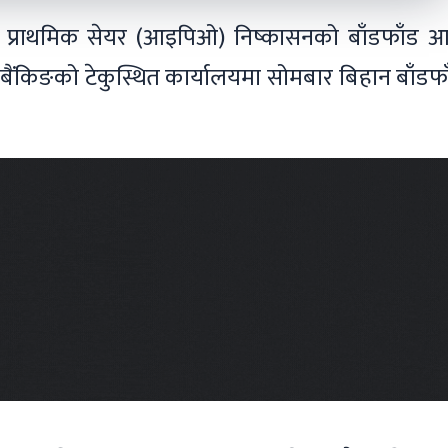
को प्राथमिक सेयर (आइपिओ) निष्कासनको बाँडफाँड 
्ट बैंकिङको टेकुस्थित कार्यालयमा सोमबार बिहान बाँडफ