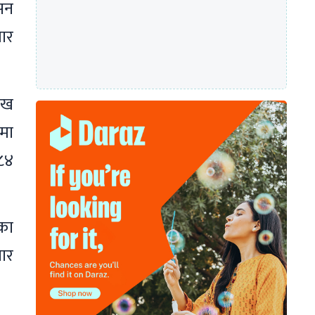
सन
जार
ाख
ीमा
८४
का
ार