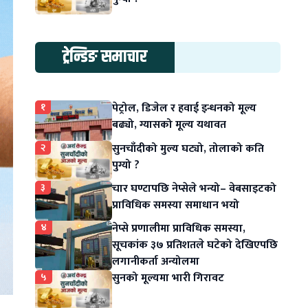
ट्रेन्डिङ समाचार
१
पेट्रोल, डिजेल र हवाई इन्धनको मूल्य
बढ्यो, ग्यासको मूल्य यथावत
२
सुनचाँदीको मुल्य घट्यो, तोलाको कति
पुग्यो ?
३
चार घण्टापछि नेप्सेले भन्यो– वेबसाइटको
प्राविधिक समस्या समाधान भयो
४
नेप्से प्रणालीमा प्राविधिक समस्या,
सूचकांक ३७ प्रतिशतले घटेको देखिएपछि
लगानीकर्ता अन्योलमा
५
सुनको मूल्यमा भारी गिरावट