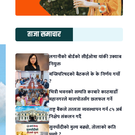
ताजा समाचार
लगानीको बोर्डको सीईओमा यांकी उक्याब
नियुक्त
मन्त्रिपरिषदको बैठकले के के निर्णय गर्यो
?
भित्री भवनको सम्पत्ति करबारे काठमाडौँ
महानगरले मालपोतसँग छलफल गर्ने
राष्ट्र बैंकले तरलता व्यवस्थापन गर्न ८५ अर्ब
निक्षेप संकलन गर्दै
सुनचाँदीको मुल्य बढ्यो, तोलाको कति
पुग्यो ?