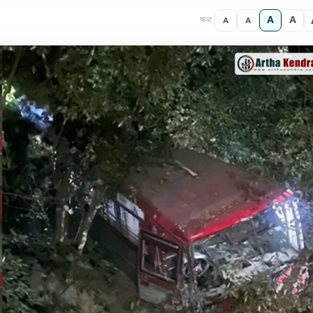
A
A
A
A
फन्ट