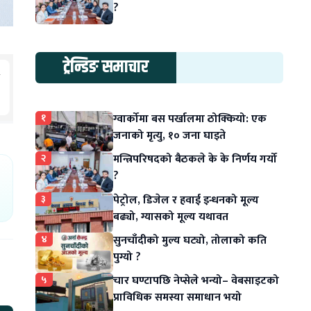
?
ट्रेन्डिङ समाचार
१
ग्वार्कोमा बस पर्खालमा ठोक्कियो: एक
जनाको मृत्यु, १० जना घाइते
२
मन्त्रिपरिषदको बैठकले के के निर्णय गर्यो
?
३
पेट्रोल, डिजेल र हवाई इन्धनको मूल्य
बढ्यो, ग्यासको मूल्य यथावत
४
सुनचाँदीको मुल्य घट्यो, तोलाको कति
पुग्यो ?
५
चार घण्टापछि नेप्सेले भन्यो– वेबसाइटको
प्राविधिक समस्या समाधान भयो