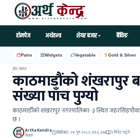
होमपेज
अर्थतन्त्र
शेयर बजार
बैंकिङ
Patro
Widgets
Vegetable
Gold & Silver
होम
/
समाज
काठमाडौंको शंखरापुर ब
संख्या पाँच पुग्यो
काठमाडौँको शंखरापुर नगरपालिका- ३ स्थित जहरसिंहपौवामा ब
छ ।
Artha Kendra
बिहिबार, २४ पुष २०८२, ११:६ AM
1 मिनेट पढ्ने
लेखक