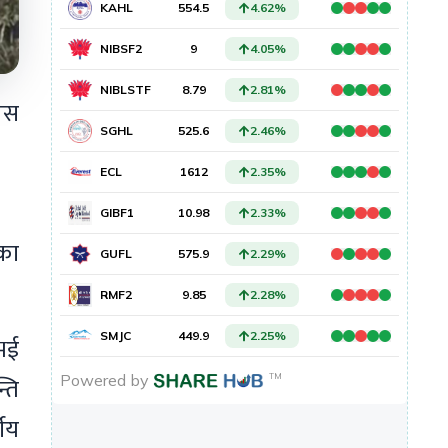
बस
का
 भई
्ति
षीय