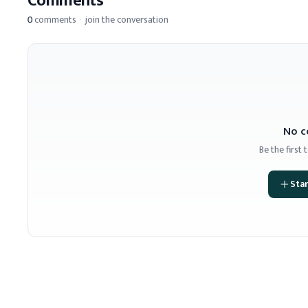
Comments
0
comments
·
join the conversation
No c
Be the first
Star