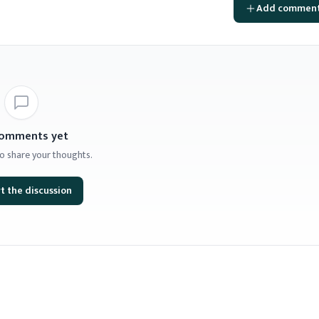
Add commen
omments yet
 to share your thoughts.
t the discussion