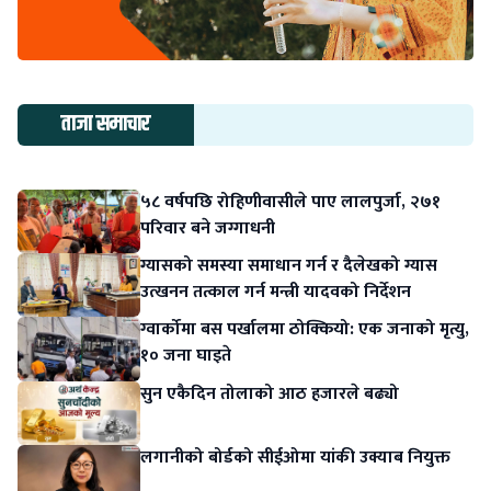
ताजा समाचार
५८ वर्षपछि रोहिणीवासीले पाए लालपुर्जा, २७१
परिवार बने जग्गाधनी
ग्यासको समस्या समाधान गर्न र दैलेखको ग्यास
उत्खनन तत्काल गर्न मन्त्री यादवको निर्देशन
ग्वार्कोमा बस पर्खालमा ठोक्कियो: एक जनाको मृत्यु,
१० जना घाइते
सुन एकैदिन तोलाको आठ हजारले बढ्यो
लगानीको बोर्डको सीईओमा यांकी उक्याब नियुक्त