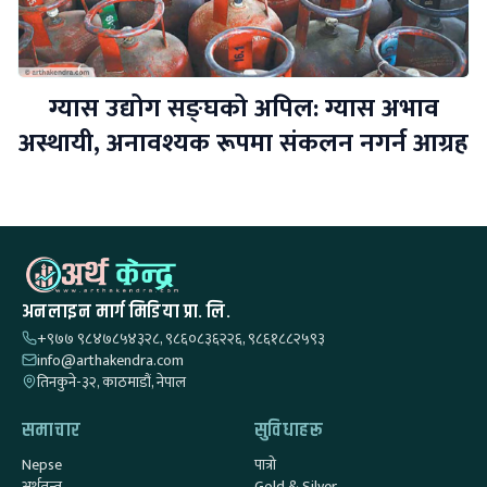
ग्यास उद्योग सङ्घको अपिल: ग्यास अभाव
अस्थायी, अनावश्यक रूपमा संकलन नगर्न आग्रह
अनलाइन मार्ग मिडिया प्रा. लि.
+९७७ ९८४७८५४३२८, ९८६०८३६२२६, ९८६१८८२५९३
info@arthakendra.com
तिनकुने-३२, काठमाडौं, नेपाल
समाचार
सुविधाहरू
Nepse
पात्रो
अर्थतन्त्र
Gold & Silver