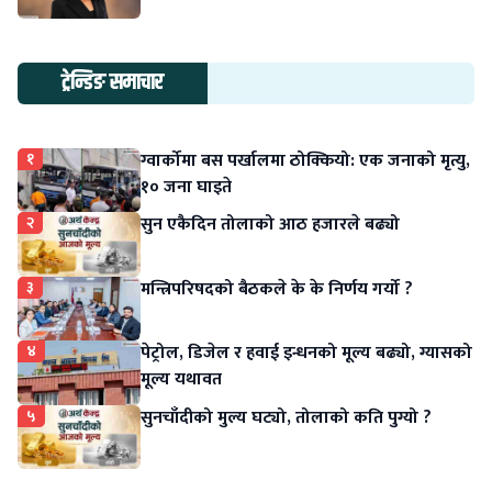
ट्रेन्डिङ समाचार
१
ग्वार्कोमा बस पर्खालमा ठोक्कियो: एक जनाको मृत्यु,
१० जना घाइते
२
सुन एकैदिन तोलाको आठ हजारले बढ्यो
३
मन्त्रिपरिषदको बैठकले के के निर्णय गर्यो ?
४
पेट्रोल, डिजेल र हवाई इन्धनको मूल्य बढ्यो, ग्यासको
मूल्य यथावत
५
सुनचाँदीको मुल्य घट्यो, तोलाको कति पुग्यो ?