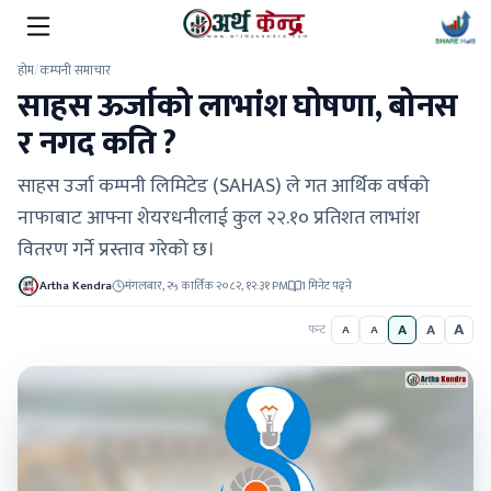
होम
/
कम्पनी समाचार
साहस ऊर्जाको लाभांश घोषणा, बोनस
र नगद कति ?
साहस उर्जा कम्पनी लिमिटेड (SAHAS) ले गत आर्थिक वर्षको
नाफाबाट आफ्ना शेयरधनीलाई कुल २२.१० प्रतिशत लाभांश
वितरण गर्ने प्रस्ताव गरेको छ।
Artha Kendra
मंगलबार, २५ कार्तिक २०८२, १२:३१ PM
1 मिनेट पढ्ने
A
A
A
फन्ट
A
A