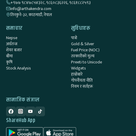
+९७७ ९८४७८५४३२८, ९८६०८३६२२६, ९८६१८८२५९३
info@arthakendra.com
तिनकुने-३२, काठमाडौं, नेपाल
समाचार
सुविधाहरू
Nepse
पात्रो
अर्थतन्त्र
Gold & Silver
शेयर बजार
Fuel Price (NOC)
बीमा
तरकारीको मूल्य
कृषि
Preeti to Unicode
Stock Analysis
Widgets
हाम्रोबारे
गोपनीयता नीति
नियम र सर्तहरू
सामाजिक संजाल
ShareHub App