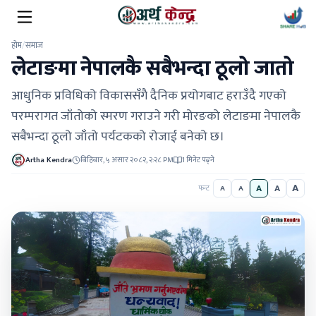
होम
/
समाज
लेटाङमा नेपालकै सबैभन्दा ठूलो जातो
आधुनिक प्रविधिको विकाससँगै दैनिक प्रयोगबाट हराउँदै गएको
परम्परागत जाँतोको स्मरण गराउने गरी मोरङको लेटाङमा नेपालकै
सबैभन्दा ठूलो जाँतो पर्यटकको रोजाई बनेको छ।
Artha Kendra
बिहिबार, ५ असार २०८२, २:२८ PM
1 मिनेट पढ्ने
A
A
A
फन्ट
A
A