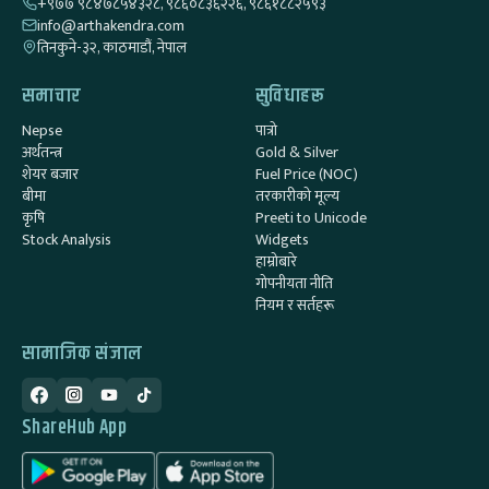
+९७७ ९८४७८५४३२८, ९८६०८३६२२६, ९८६१८८२५९३
info@arthakendra.com
तिनकुने-३२, काठमाडौं, नेपाल
समाचार
सुविधाहरू
Nepse
पात्रो
अर्थतन्त्र
Gold & Silver
शेयर बजार
Fuel Price (NOC)
बीमा
तरकारीको मूल्य
कृषि
Preeti to Unicode
Stock Analysis
Widgets
हाम्रोबारे
गोपनीयता नीति
नियम र सर्तहरू
सामाजिक संजाल
ShareHub App