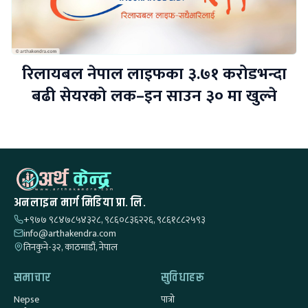
रिलायबल नेपाल लाइफका ३.७१ करोडभन्दा
बढी सेयरको लक–इन साउन ३० मा खुल्ने
अनलाइन मार्ग मिडिया प्रा. लि.
+९७७ ९८४७८५४३२८, ९८६०८३६२२६, ९८६१८८२५९३
info@arthakendra.com
तिनकुने-३२, काठमाडौं, नेपाल
समाचार
सुविधाहरू
Nepse
पात्रो