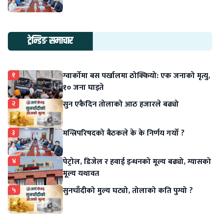
ट्रेन्डिङ समाचार
१
ग्वार्कोमा बस पर्खालमा ठोक्कियो: एक जनाको मृत्यु,
१० जना घाइते
२
सुन एकैदिन तोलाको आठ हजारले बढ्यो
३
मन्त्रिपरिषदको बैठकले के के निर्णय गर्यो ?
४
पेट्रोल, डिजेल र हवाई इन्धनको मूल्य बढ्यो, ग्यासको
मूल्य यथावत
५
सुनचाँदीको मुल्य घट्यो, तोलाको कति पुग्यो ?