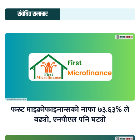
संबंधित समाचार
फस्र्ट माइक्रोफाइनान्सको नाफा ७३.६३% ले
बढ्यो, एनपीएल पनि घट्यो