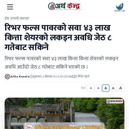
होम
/
कम्पनी समाचार
रिभर फल्स पावरको सवा ४३ लाख
कित्ता शेयरको लकइन अवधि जेठ ८
गतेबाट सकिने
रिभर फल्स पावरको सवा ४३ लाख कित्ता कित्ता शेयरको लकइन
अवधि आउँदो जेठ ८ गतेबाट सकिने भएको छ ।
Artha Kendra
शुक्रबार, ५ बैशाख २०८२, १०:४२ AM
1 मिनेट पढ्ने
A
A
A
फन्ट
A
A