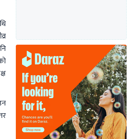
थि
व्र
पनि
को
क्ष
ाउन
 तर