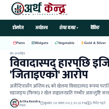
होमपेज
अर्थतन्त्र
शेयर बजार
बैंकिङ
Patro
Widgets
Vegetable
Gold & Silver
होम
/
अन्तर्राष्ट्रिय
विवादास्पद हारपछि इजिप्
'जिताइएको' आरोप
अर्जेन्टिनासँग अन्तिम १६ को खेलमा विवादास्पद रूपमा पराजि
महासङ्घ (फिफा) र खेल सञ्चालनप्रति गम्भीर असन्तुष्टि जन
Artha Kendra
बुधबार, २४ असार २०८३, १०:३२ PM
2 मिनेट पढ्ने
लेखक