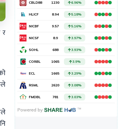
ी र
एको
ूले
ाले
पनि