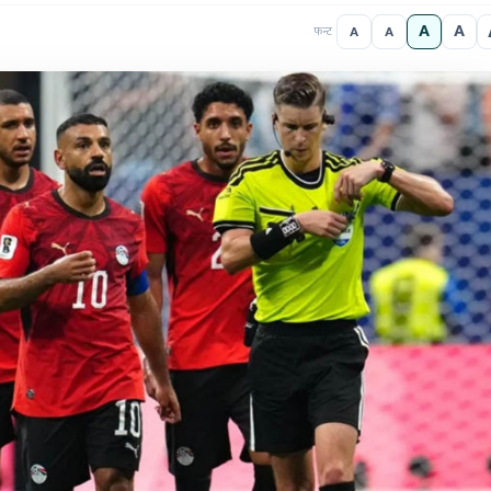
A
A
A
A
फन्ट