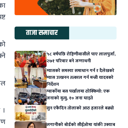
नका
ष्ट
ताजा समाचार
एको
५८ वर्षपछि रोहिणीवासीले पाए लालपुर्जा,
ने
२७१ परिवार बने जग्गाधनी
ग्यासको समस्या समाधान गर्न र दैलेखको
ग्यास उत्खनन तत्काल गर्न मन्त्री यादवको
ेल
निर्देशन
ग्वार्कोमा बस पर्खालमा ठोक्कियो: एक
जनाको मृत्यु, १० जना घाइते
सुन एकैदिन तोलाको आठ हजारले बढ्यो
न ।
माण
लगानीको बोर्डको सीईओमा यांकी उक्याब