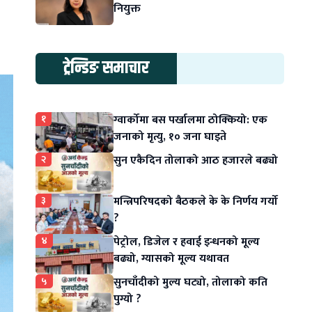
नियुक्त
ट्रेन्डिङ समाचार
१
ग्वार्कोमा बस पर्खालमा ठोक्कियो: एक
जनाको मृत्यु, १० जना घाइते
२
सुन एकैदिन तोलाको आठ हजारले बढ्यो
३
मन्त्रिपरिषदको बैठकले के के निर्णय गर्यो
?
४
पेट्रोल, डिजेल र हवाई इन्धनको मूल्य
बढ्यो, ग्यासको मूल्य यथावत
५
सुनचाँदीको मुल्य घट्यो, तोलाको कति
पुग्यो ?