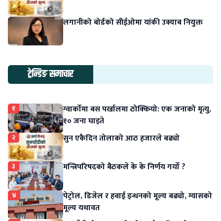
लगानीको बोर्डको सीईओमा यांकी उक्याब नियुक्त
ट्रेन्डिङ समाचार
१
ग्वार्कोमा बस पर्खालमा ठोक्कियो: एक जनाको मृत्यु,
१० जना घाइते
२
सुन एकैदिन तोलाको आठ हजारले बढ्यो
३
मन्त्रिपरिषदको बैठकले के के निर्णय गर्यो ?
४
पेट्रोल, डिजेल र हवाई इन्धनको मूल्य बढ्यो, ग्यासको
मूल्य यथावत