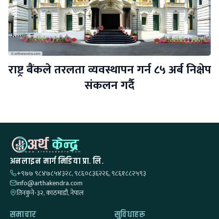
राष्ट्र बैंकले तरलता व्यवस्थापन गर्न ८५ अर्ब निक्षेप
संकलन गर्दै
अनलाइन मार्ग मिडिया प्रा. लि.
+९७७ ९८४७८५४३२८, ९८६०८३६२२६, ९८६१८८२५९३
info@arthakendra.com
तिनकुने-३२, काठमाडौं, नेपाल
समाचार
सुविधाहरू