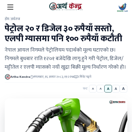
होम
/
अर्थतन्त्र
पेट्रोल २० र डिजेल ३० रुपैयाँ सस्तो,
एलपी ग्यासमा पनि १०० रुपैयाँ कटौती
नेपाल आयल निगमले पेट्रोलियम पदार्थको मूल्य घटाएको छ।
निगमले बुधबार राति १२ः०१ बजेदेखि लागू हुने गरी पेट्रोल, डिजेल/
मट्टीतेल र एलपी ग्यासको नयाँ खुद्रा बिक्री मूल्य निर्धारण गरेको हो।
Artha Kendra
मंगलबार, १६ असार २०८३, ११:२ PM
1 मिनेट पढ्ने
A
A
A
फन्ट
A
A