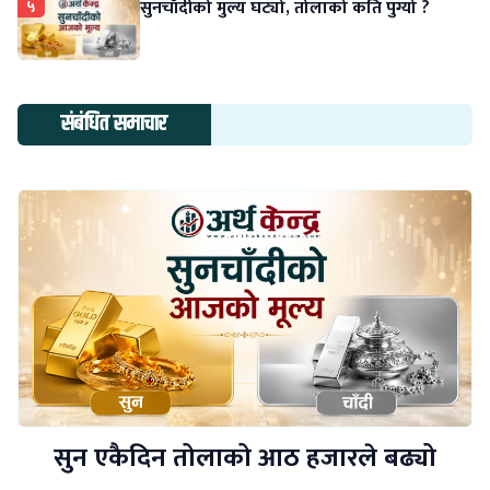
५
सुनचाँदीको मुल्य घट्यो, तोलाको कति पुग्यो ?
संबंधित समाचार
सुन एकैदिन तोलाको आठ हजारले बढ्यो