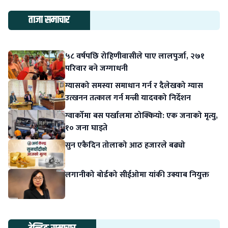
ताजा समाचार
५८ वर्षपछि रोहिणीवासीले पाए लालपुर्जा, २७१
परिवार बने जग्गाधनी
ग्यासको समस्या समाधान गर्न र दैलेखको ग्यास
उत्खनन तत्काल गर्न मन्त्री यादवको निर्देशन
ग्वार्कोमा बस पर्खालमा ठोक्कियो: एक जनाको मृत्यु,
१० जना घाइते
सुन एकैदिन तोलाको आठ हजारले बढ्यो
लगानीको बोर्डको सीईओमा यांकी उक्याब नियुक्त