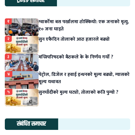
ट्रेन्डिङ समाचार
१
ग्वार्कोमा बस पर्खालमा ठोक्कियो: एक जनाको मृत्यु,
१० जना घाइते
२
सुन एकैदिन तोलाको आठ हजारले बढ्यो
३
मन्त्रिपरिषदको बैठकले के के निर्णय गर्यो ?
४
पेट्रोल, डिजेल र हवाई इन्धनको मूल्य बढ्यो, ग्यासको
मूल्य यथावत
५
सुनचाँदीको मुल्य घट्यो, तोलाको कति पुग्यो ?
संबंधित समाचार