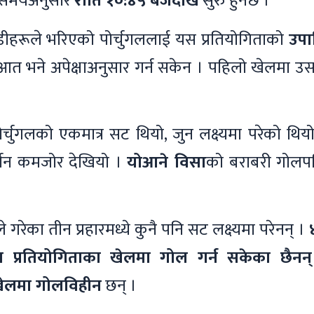
ली समयअनुसार
राति १०:४५ बजेदेखि
सुरु हुनेछ ।
लाडीहरूले भरिएको पोर्चुगललाई यस प्रतियोगिताको
उपा
त भने अपेक्षाअनुसार गर्न सकेन । पहिलो खेलमा उस
ोर्चुगलको एकमात्र सट थियो, जुन लक्ष्यमा परेको थिय
र्शन कमजोर देखियो ।
योआने विसा
को बराबरी गोलप
 गरेका तीन प्रहारमध्ये कुनै पनि सट लक्ष्यमा परेनन् ।
्ट्रिय प्रतियोगिताका खेलमा गोल गर्न सकेका छैनन्
खेलमा गोलविहीन
छन् ।