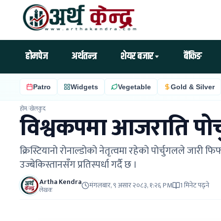
होमपेज
अर्थतन्त्र
शेयर बजार
बैंकिङ
Patro
Widgets
Vegetable
Gold & Silver
होम
/
खेलकुद
विश्वकपमा आजराति पोर्च
क्रिस्टियानो रोनाल्डोको नेतृत्वमा रहेको पोर्चुगलले जारी 
उज्बेकिस्तानसँग प्रतिस्पर्धा गर्दै छ ।
Artha Kendra
मंगलबार, ९ असार २०८३, १:२६ PM
1 मिनेट पढ्ने
लेखक