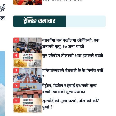
ुई
वल
ट्रेन्डिङ समाचार
१
ग्वार्कोमा बस पर्खालमा ठोक्कियो: एक
जनाको मृत्यु, १० जना घाइते
२
सुन एकैदिन तोलाको आठ हजारले बढ्यो
३
मन्त्रिपरिषदको बैठकले के के निर्णय गर्यो
?
४
पेट्रोल, डिजेल र हवाई इन्धनको मूल्य
बढ्यो, ग्यासको मूल्य यथावत
५
सुनचाँदीको मुल्य घट्यो, तोलाको कति
पुग्यो ?