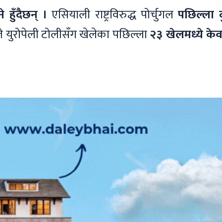
हुँदैछन् ।
एसियाली राष्ट्रविरुद्ध पोर्चुगल
पछिल्ला द
े युरोपेली टोलीसँग खेलेका पछिल्ला
२३ खेलमध्ये के