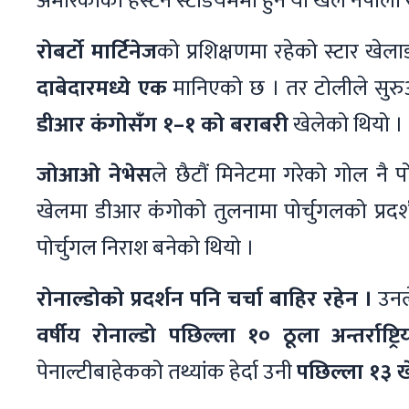
अमेरिकाको हस्टन स्टेडियममा हुने यो खेल नेपा
रोबर्टो मार्टिनेज
को प्रशिक्षणमा रहेको स्टार खे
दाबेदारमध्ये एक
मानिएको छ । तर टोलीले सुरुआ
डीआर कंगोसँग १–१ को बराबरी
खेलेको थियो ।
जोआओ नेभेस
ले छैटौं मिनेटमा गरेको गोल नै प
खेलमा डीआर कंगोको तुलनामा पोर्चुगलको प्रद
पोर्चुगल निराश बनेको थियो ।
रोनाल्डोको प्रदर्शन पनि चर्चा बाहिर रहेन ।
उनले
वर्षीय रोनाल्डो पछिल्ला १० ठूला अन्तर्राष
पेनाल्टीबाहेकको तथ्यांक हेर्दा उनी
पछिल्ला १३ 