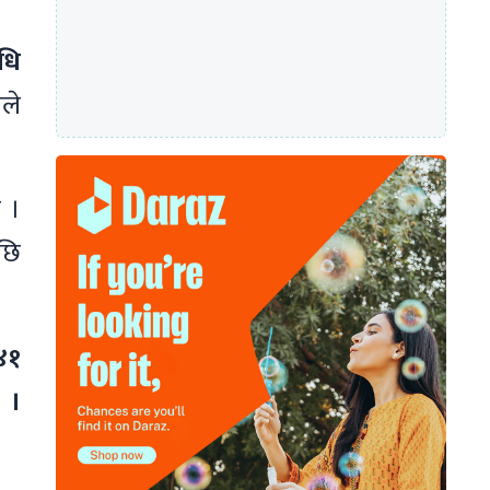
धि
ले
ो ।
छि
४१
 ।