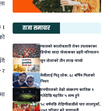
ेला
 ।
ताजा समाचार
को
ग्यासको कालोबजारी रोक्न उपत्यकाका
डिपोमा सादा पोसाकका प्रहरी परिचालन
ँगै
सुन तोलाको तीन लाख नाघ्यो
 र
मेसीलाई पितृ शोक, ६८ बर्षिय पिताको
निधन
एनपीएलको तेस्रो संस्करण कात्तिक ९
लमा
गतेदेखि मङ्सिर ५ सम्म हुने
५८ वर्षपछि रोहिणीवासीले पाए लालपुर्जा,
२७१ परिवार बने जग्गाधनी