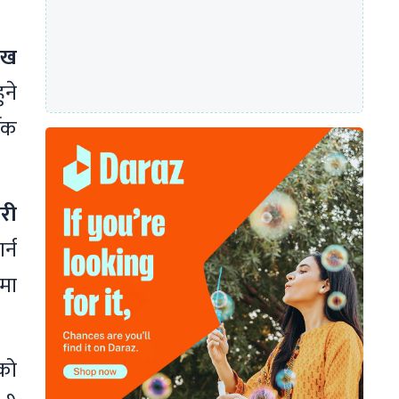
ाख
हुने
िक
ारी
्न
टमा
एको