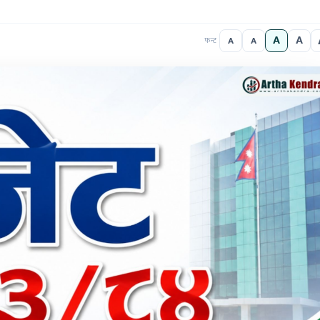
A
A
A
A
फन्ट