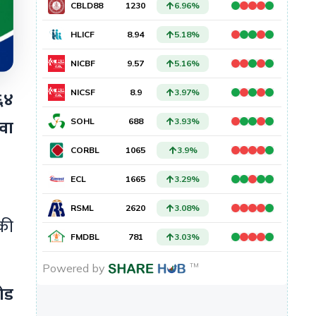
 ६४
ेवा
ेकी
रोड