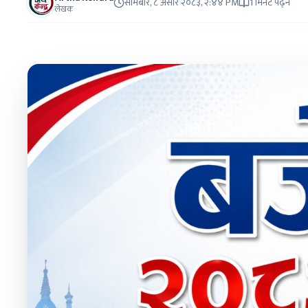
सोमबार, ८ असार २०८३, २:४४ PM
1 मिनेट पढ्ने
लेखक