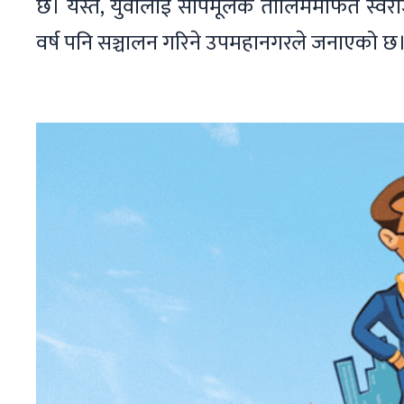
छ। यस्तै, युवालाई सीपमूलक तालिममार्फत स्व
वर्ष पनि सञ्चालन गरिने उपमहानगरले जनाएको छ