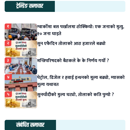
ट्रेन्डिङ समाचार
१
ग्वार्कोमा बस पर्खालमा ठोक्कियो: एक जनाको मृत्यु,
१० जना घाइते
२
सुन एकैदिन तोलाको आठ हजारले बढ्यो
३
मन्त्रिपरिषदको बैठकले के के निर्णय गर्यो ?
४
पेट्रोल, डिजेल र हवाई इन्धनको मूल्य बढ्यो, ग्यासको
मूल्य यथावत
५
सुनचाँदीको मुल्य घट्यो, तोलाको कति पुग्यो ?
संबंधित समाचार