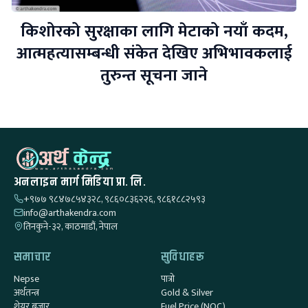
किशोरको सुरक्षाका लागि मेटाको नयाँ कदम,
आत्महत्यासम्बन्धी संकेत देखिए अभिभावकलाई
तुरुन्त सूचना जाने
अनलाइन मार्ग मिडिया प्रा. लि.
+९७७ ९८४७८५४३२८, ९८६०८३६२२६, ९८६१८८२५९३
info@arthakendra.com
तिनकुने-३२, काठमाडौं, नेपाल
समाचार
सुविधाहरू
Nepse
पात्रो
अर्थतन्त्र
Gold & Silver
शेयर बजार
Fuel Price (NOC)