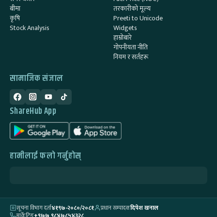
बीमा
तरकारीको मूल्य
कृषि
Preeti to Unicode
Stock Analysis
Widgets
हाम्रोबारे
गोपनीयता नीति
नियम र सर्तहरू
सामाजिक संजाल
ShareHub App
हामीलाई फलो गर्नुहोस्
सूचना विभाग दर्ता
४१९७-२०८०/२०८१
प्रधान सम्पादक
दिपेश खनाल
मार्केटिङ
+९७७ ९८४७८५४३२८