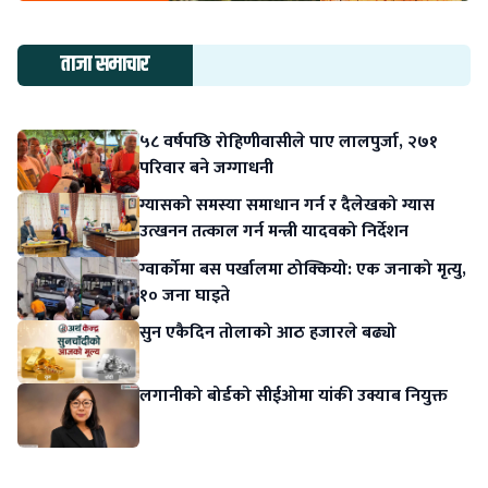
ताजा समाचार
५८ वर्षपछि रोहिणीवासीले पाए लालपुर्जा, २७१
परिवार बने जग्गाधनी
ग्यासको समस्या समाधान गर्न र दैलेखको ग्यास
उत्खनन तत्काल गर्न मन्त्री यादवको निर्देशन
ग्वार्कोमा बस पर्खालमा ठोक्कियो: एक जनाको मृत्यु,
१० जना घाइते
सुन एकैदिन तोलाको आठ हजारले बढ्यो
लगानीको बोर्डको सीईओमा यांकी उक्याब नियुक्त