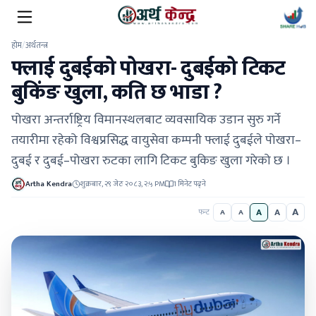
होम
/
अर्थतन्त्र
फ्लाई दुबईको पोखरा- दुबईको टिकट
बुकिंङ खुला, कति छ भाडा ?
पोखरा अन्तर्राष्ट्रिय विमानस्थलबाट व्यवसायिक उडान सुरु गर्ने
तयारीमा रहेको विश्वप्रसिद्ध वायुसेवा कम्पनी फ्लाई दुबईले पोखरा–
दुबई र दुबई–पोखरा रुटका लागि टिकट बुकिङ खुला गरेको छ ।
Artha Kendra
शुक्रबार, २९ जेठ २०८३, २:५ PM
1 मिनेट पढ्ने
A
A
A
फन्ट
A
A