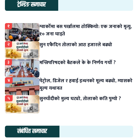
ट्रेन्डिङ समाचार
१
ग्वार्कोमा बस पर्खालमा ठोक्कियो: एक जनाको मृत्यु,
१० जना घाइते
२
सुन एकैदिन तोलाको आठ हजारले बढ्यो
३
मन्त्रिपरिषदको बैठकले के के निर्णय गर्यो ?
४
पेट्रोल, डिजेल र हवाई इन्धनको मूल्य बढ्यो, ग्यासको
मूल्य यथावत
५
सुनचाँदीको मुल्य घट्यो, तोलाको कति पुग्यो ?
संबंधित समाचार