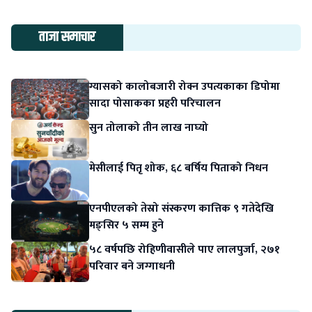
ताजा समाचार
ग्यासको कालोबजारी रोक्न उपत्यकाका डिपोमा
सादा पोसाकका प्रहरी परिचालन
सुन तोलाको तीन लाख नाघ्यो
मेसीलाई पितृ शोक, ६८ बर्षिय पिताको निधन
एनपीएलको तेस्रो संस्करण कात्तिक ९ गतेदेखि
मङ्सिर ५ सम्म हुने
५८ वर्षपछि रोहिणीवासीले पाए लालपुर्जा, २७१
परिवार बने जग्गाधनी