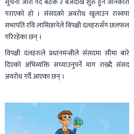
सुचना जारी गर्दै बैठक २ बजेदेखि शुरु हुने जानकारी
गराएको हो । संसदको अवरोध खुलाउन रास्वपा
सभापति रवि लामिछानेले विपक्षी दलहरुसँग छलफल
गरिरहेका छन् ।
विपक्षी दलहरुले प्रधानमन्त्रीले संसदमा सीमा बारे
दिएको अभिव्यक्ति सच्याउनुपर्ने माग राख्दै संसद
अवरोध गर्दै आएका छन् ।