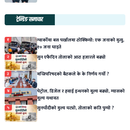
ट्रेन्डिङ समाचार
१
ग्वार्कोमा बस पर्खालमा ठोक्कियो: एक जनाको मृत्यु,
१० जना घाइते
२
सुन एकैदिन तोलाको आठ हजारले बढ्यो
३
मन्त्रिपरिषदको बैठकले के के निर्णय गर्यो ?
४
पेट्रोल, डिजेल र हवाई इन्धनको मूल्य बढ्यो, ग्यासको
मूल्य यथावत
५
सुनचाँदीको मुल्य घट्यो, तोलाको कति पुग्यो ?