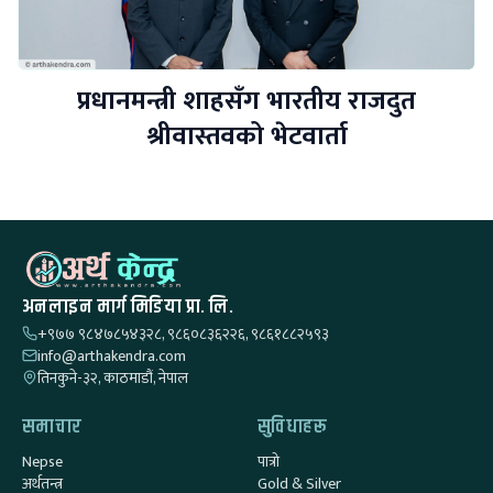
प्रधानमन्त्री शाहसँग भारतीय राजदुत
श्रीवास्तवको भेटवार्ता
अनलाइन मार्ग मिडिया प्रा. लि.
+९७७ ९८४७८५४३२८, ९८६०८३६२२६, ९८६१८८२५९३
info@arthakendra.com
तिनकुने-३२, काठमाडौं, नेपाल
समाचार
सुविधाहरू
Nepse
पात्रो
अर्थतन्त्र
Gold & Silver