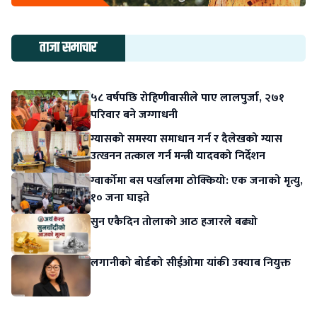
ताजा समाचार
५८ वर्षपछि रोहिणीवासीले पाए लालपुर्जा, २७१
परिवार बने जग्गाधनी
ग्यासको समस्या समाधान गर्न र दैलेखको ग्यास
उत्खनन तत्काल गर्न मन्त्री यादवको निर्देशन
ग्वार्कोमा बस पर्खालमा ठोक्कियो: एक जनाको मृत्यु,
१० जना घाइते
सुन एकैदिन तोलाको आठ हजारले बढ्यो
लगानीको बोर्डको सीईओमा यांकी उक्याब नियुक्त