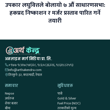
उपकार लघुवित्तले बोलायो ७ औँ साधारणसभा:
हकप्रद निष्काशन र मर्जर प्रस्ताव पारित गर्ने
तयारी
अनलाइन मार्ग मिडिया प्रा. लि.
+९७७ ९८४७८५४३२८, ९८६०८३६२२६, ९८६१८८२५९३
info@arthakendra.com
तिनकुने-३२, काठमाडौं, नेपाल
समाचार
सुविधाहरू
Nepse
पात्रो
अर्थतन्त्र
Gold & Silver
शेयर बजार
Fuel Price (NOC)
बीमा
तरकारीको मूल्य