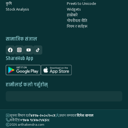
कृषि
Preeti to Unicode
Stock Analysis
Widgets
हाम्रोबारे
गोपनीयता नीति
नियम र सर्तहरू
सामाजिक संजाल
ShareHub App
हामीलाई फलो गर्नुहोस्
सूचना विभाग दर्ता
४१९७-२०८०/२०८१
प्रधान सम्पादक
दिपेश खनाल
मार्केटिङ
+९७७ ९८४७८५४३२८
2026 arthakendra.com