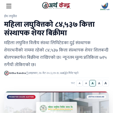
होम
/
लघुवित्त
महिला लघुवित्तको ८४,५३७ कित्ता
संस्थापक शेयर बिक्रीमा
महिला लघुवित्त वित्तीय संस्था लिमिटेडका दुई संस्थापक
शेयरधनीको नाममा रहेको ८४,५३७ कित्ता संस्थापक शेयर शिलबन्दी
बोलपत्रमार्फत बिक्रीमा राखिएको छ। न्यूनतम मूल्य प्रतिकित्ता ७१५
रुपैयाँ तोकिएको छ।
Artha Kendra
आइतबार, २४ जेठ २०८३, १०:१८ AM
1 मिनेट पढ्ने
A
A
A
फन्ट
A
A