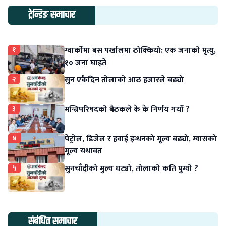
ट्रेन्डिङ समाचार
१
ग्वार्कोमा बस पर्खालमा ठोक्कियो: एक जनाको मृत्यु,
१० जना घाइते
२
सुन एकैदिन तोलाको आठ हजारले बढ्यो
३
मन्त्रिपरिषदको बैठकले के के निर्णय गर्यो ?
४
पेट्रोल, डिजेल र हवाई इन्धनको मूल्य बढ्यो, ग्यासको
मूल्य यथावत
५
सुनचाँदीको मुल्य घट्यो, तोलाको कति पुग्यो ?
संबंधित समाचार