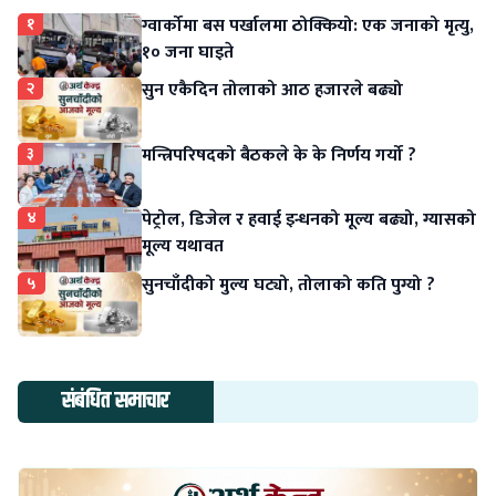
१
ग्वार्कोमा बस पर्खालमा ठोक्कियो: एक जनाको मृत्यु,
१० जना घाइते
२
सुन एकैदिन तोलाको आठ हजारले बढ्यो
३
मन्त्रिपरिषदको बैठकले के के निर्णय गर्यो ?
४
पेट्रोल, डिजेल र हवाई इन्धनको मूल्य बढ्यो, ग्यासको
मूल्य यथावत
५
सुनचाँदीको मुल्य घट्यो, तोलाको कति पुग्यो ?
संबंधित समाचार