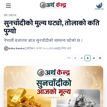
होम
/
अर्थतन्त्र
सुनचाँदीको मुल्य घट्यो, तोलाको कति
पुग्यो
नेपाली बजारमा आज सुनचाँदीको सामान्य घटेको छ ।
Artha Kendra
बिहिबार, २१ जेठ २०८३, ११:१ AM
1 मिनेट पढ्ने
A
A
A
फन्ट
A
A