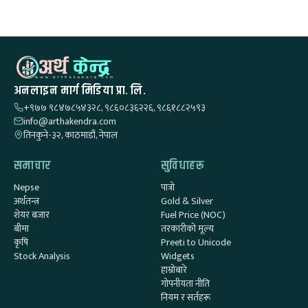
अनलाइन मार्ग मिडिया प्रा. लि.
+९७७ ९८४७८५४३२८, ९८६०८३६२२६, ९८६१८८२५९३
info@arthakendra.com
तिनकुने-३२, काठमाडौं, नेपाल
समाचार
सुविधाहरू
Nepse
पात्रो
अर्थतन्त्र
Gold & Silver
शेयर बजार
Fuel Price (NOC)
बीमा
तरकारीको मूल्य
कृषि
Preeti to Unicode
Stock Analysis
Widgets
हाम्रोबारे
गोपनीयता नीति
नियम र सर्तहरू