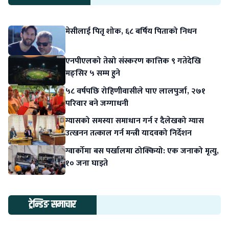
मेसीलाई पितृ शोक, ६८ बर्षिय पिताको निधन
एनपीएलको तेस्रो संस्करण कात्तिक ९ गतेदेखि
मङ्सिर ५ सम्म हुने
५८ वर्षपछि रोहिणीवासीले पाए लालपुर्जा, २७१
परिवार बने जग्गाधनी
ग्यासको समस्या समाधान गर्न र दैलेखको ग्यास
उत्खनन तत्काल गर्न मन्त्री यादवको निर्देशन
ग्वार्कोमा बस पर्खालमा ठोक्कियो: एक जनाको मृत्यु,
१० जना घाइते
ट्रेन्डिङ समाचार