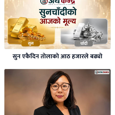
सुन एकैदिन तोलाको आठ हजारले बढ्यो