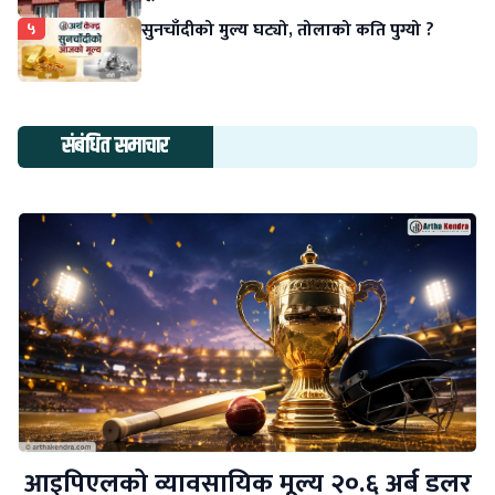
५
सुनचाँदीको मुल्य घट्यो, तोलाको कति पुग्यो ?
संबंधित समाचार
आइपिएलको व्यावसायिक मूल्य २०.६ अर्ब डलर