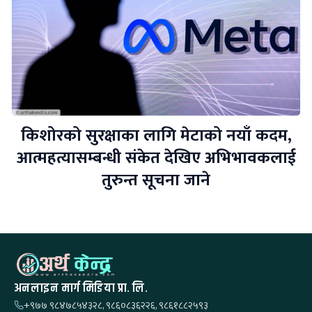
किशोरको सुरक्षाका लागि मेटाको नयाँ कदम,
आत्महत्यासम्बन्धी संकेत देखिए अभिभावकलाई
तुरुन्त सूचना जाने
अनलाइन मार्ग मिडिया प्रा. लि.
+९७७ ९८४७८५४३२८, ९८६०८३६२२६, ९८६१८८२५९३