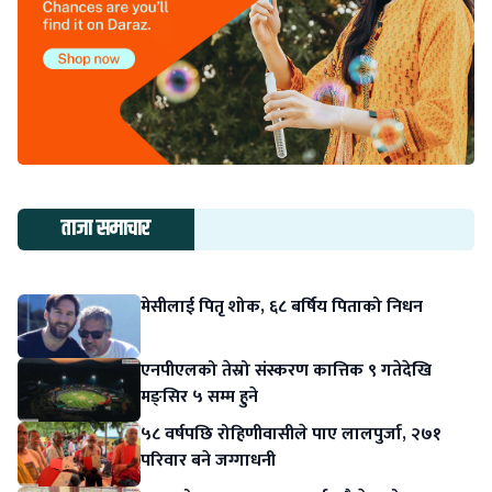
ताजा समाचार
मेसीलाई पितृ शोक, ६८ बर्षिय पिताको निधन
एनपीएलको तेस्रो संस्करण कात्तिक ९ गतेदेखि
मङ्सिर ५ सम्म हुने
५८ वर्षपछि रोहिणीवासीले पाए लालपुर्जा, २७१
परिवार बने जग्गाधनी