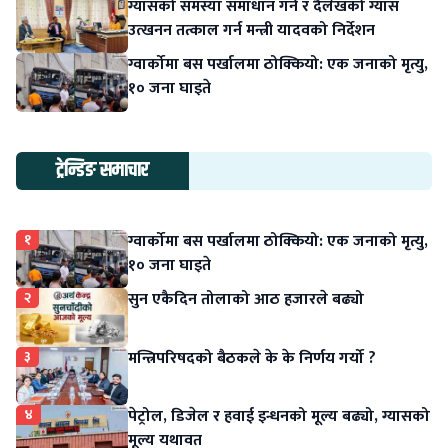
ग्यासको समस्या समाधान गर्न र दैलेखको ग्यास
उत्खनन तत्काल गर्न मन्त्री यादवको निर्देशन
ग्वार्कोमा बस पर्खालमा ठोक्कियो: एक जनाको मृत्यु,
१० जना घाइते
ट्रेन्डिङ समाचार
१
ग्वार्कोमा बस पर्खालमा ठोक्कियो: एक जनाको मृत्यु,
१० जना घाइते
२
सुन एकैदिन तोलाको आठ हजारले बढ्यो
३
मन्त्रिपरिषदको बैठकले के के निर्णय गर्यो ?
४
पेट्रोल, डिजेल र हवाई इन्धनको मूल्य बढ्यो, ग्यासको
मूल्य यथावत