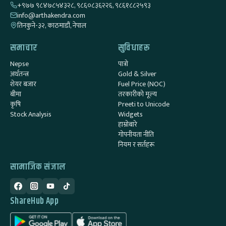
+९७७ ९८४७८५४३२८, ९८६०८३६२२६, ९८६१८८२५९३
info@arthakendra.com
तिनकुने-३२, काठमाडौं, नेपाल
समाचार
सुविधाहरू
Nepse
पात्रो
अर्थतन्त्र
Gold & Silver
शेयर बजार
Fuel Price (NOC)
बीमा
तरकारीको मूल्य
कृषि
Preeti to Unicode
Stock Analysis
Widgets
हाम्रोबारे
गोपनीयता नीति
नियम र सर्तहरू
सामाजिक संजाल
ShareHub App