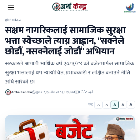
होम
/
अर्थतन्त्र
सक्षम नागरिकलाई सामाजिक सुरक्षा
भत्ता स्वेच्छाले त्याग्न आह्वान, "सक्नेले
छोडौं, नसक्नेलाई जोडौं" अभियान
सरकारले आगामी आर्थिक वर्ष २०८३/८४ को बजेटमार्फत सामाजिक
सुरक्षा भत्तालाई थप न्यायोचित, प्रभावकारी र लक्षित बनाउने नीति
अघि सारेको छ।
Artha Kendra
शुक्रबार, १५ जेठ २०८३, ९:१६ PM
1 मिनेट पढ्ने
A
A
A
फन्ट
A
A