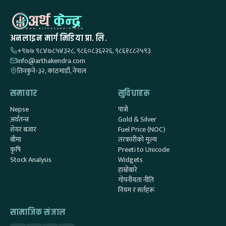
अनलाइन मार्ग मिडिया प्रा. लि.
+९७७ ९८४७८५४३२८, ९८६०८३६२२६, ९८६१८८२५९३
info@arthakendra.com
तिनकुने-३२, काठमाडौं, नेपाल
समाचार
सुविधाहरू
Nepse
पात्रो
अर्थतन्त्र
Gold & Silver
शेयर बजार
Fuel Price (NOC)
बीमा
तरकारीको मूल्य
कृषि
Preeti to Unicode
Stock Analysis
Widgets
हाम्रोबारे
गोपनीयता नीति
नियम र सर्तहरू
सामाजिक संजाल