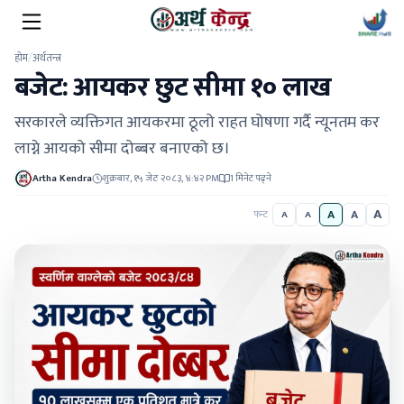
होम
/
अर्थतन्त्र
बजेट: आयकर छुट सीमा १० लाख
सरकारले व्यक्तिगत आयकरमा ठूलो राहत घोषणा गर्दै न्यूनतम कर
लाग्ने आयको सीमा दोब्बर बनाएको छ।
Artha Kendra
शुक्रबार, १५ जेठ २०८३, ४:४२ PM
1 मिनेट पढ्ने
A
A
A
फन्ट
A
A