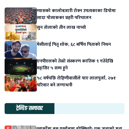
ग्यासको कालोबजारी रोक्न उपत्यकाका डिपोमा
सादा पोसाकका प्रहरी परिचालन
सुन तोलाको तीन लाख नाघ्यो
मेसीलाई पितृ शोक, ६८ बर्षिय पिताको निधन
एनपीएलको तेस्रो संस्करण कात्तिक ९ गतेदेखि
मङ्सिर ५ सम्म हुने
५८ वर्षपछि रोहिणीवासीले पाए लालपुर्जा, २७१
परिवार बने जग्गाधनी
ट्रेन्डिङ समाचार
१
ग्वार्कोमा बस पर्खालमा ठोक्कियो: एक जनाको मृत्यु,