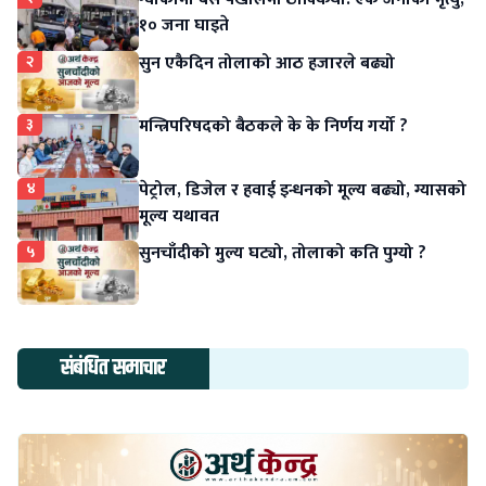
१० जना घाइते
२
सुन एकैदिन तोलाको आठ हजारले बढ्यो
३
मन्त्रिपरिषदको बैठकले के के निर्णय गर्यो ?
४
पेट्रोल, डिजेल र हवाई इन्धनको मूल्य बढ्यो, ग्यासको
मूल्य यथावत
५
सुनचाँदीको मुल्य घट्यो, तोलाको कति पुग्यो ?
संबंधित समाचार