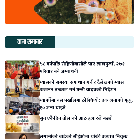
ताजा समाचार
५८ वर्षपछि रोहिणीवासीले पाए लालपुर्जा, २७१
परिवार बने जग्गाधनी
ग्यासको समस्या समाधान गर्न र दैलेखको ग्यास
उत्खनन तत्काल गर्न मन्त्री यादवको निर्देशन
ग्वार्कोमा बस पर्खालमा ठोक्कियो: एक जनाको मृत्यु,
१० जना घाइते
सुन एकैदिन तोलाको आठ हजारले बढ्यो
लगानीको बोर्डको सीईओमा यांकी उक्याब नियुक्त