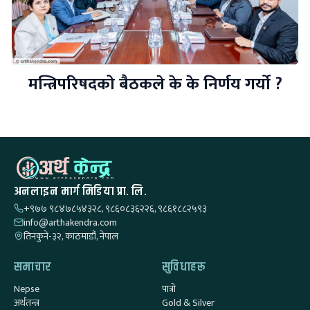
मन्त्रिपरिषदको बैठकले के के निर्णय गर्यो ?
अनलाइन मार्ग मिडिया प्रा. लि.
+९७७ ९८४७८५४३२८, ९८६०८३६२२६, ९८६१८८२५९३
info@arthakendra.com
तिनकुने-३२, काठमाडौं, नेपाल
समाचार
सुविधाहरू
Nepse
पात्रो
अर्थतन्त्र
Gold & Silver