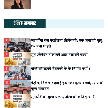
ट्रेन्डिङ समाचार
१
ग्वार्कोमा बस पर्खालमा ठोक्कियो: एक जनाको मृत्यु,
१० जना घाइते
२
सुन एकैदिन तोलाको आठ हजारले बढ्यो
३
मन्त्रिपरिषदको बैठकले के के निर्णय गर्यो ?
४
पेट्रोल, डिजेल र हवाई इन्धनको मूल्य बढ्यो, ग्यासको
मूल्य यथावत
५
सुनचाँदीको मुल्य घट्यो, तोलाको कति पुग्यो ?