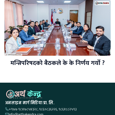
मन्त्रिपरिषदको बैठकले के के निर्णय गर्यो ?
अनलाइन मार्ग मिडिया प्रा. लि.
+९७७ ९८४७८५४३२८, ९८६०८३६२२६, ९८६१८८२५९३
info@arthakendra.com