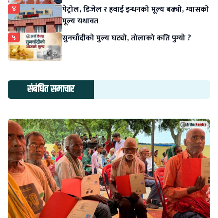
४
पेट्रोल, डिजेल र हवाई इन्धनको मूल्य बढ्यो, ग्यासको
मूल्य यथावत
५
सुनचाँदीको मुल्य घट्यो, तोलाको कति पुग्यो ?
संबंधित समाचार