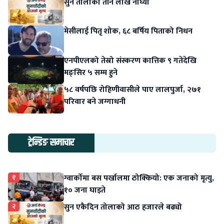
सुन तोलाको तीन लाख नाघ्यो
मेसीलाई पितृ शोक, ६८ बर्षिय पिताको निधन
एनपीएलको तेस्रो संस्करण कात्तिक ९ गतेदेखि
मङ्सिर ५ सम्म हुने
५८ वर्षपछि रोहिणीवासीले पाए लालपुर्जा, २७१
परिवार बने जग्गाधनी
ट्रेन्डिङ समाचार
१
ग्वार्कोमा बस पर्खालमा ठोक्कियो: एक जनाको मृत्यु,
१० जना घाइते
२
सुन एकैदिन तोलाको आठ हजारले बढ्यो