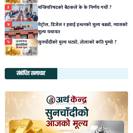
३
मन्त्रिपरिषदको बैठकले के के निर्णय गर्यो ?
४
पेट्रोल, डिजेल र हवाई इन्धनको मूल्य बढ्यो, ग्यासको
मूल्य यथावत
५
सुनचाँदीको मुल्य घट्यो, तोलाको कति पुग्यो ?
संबंधित समाचार