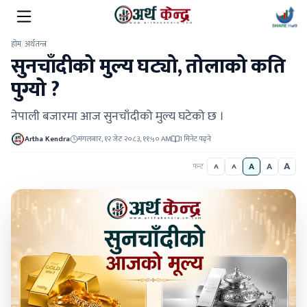
होम
/
अर्थतन्त्र
सुनचाँदीको मुल्य घट्यो, तोलाको कति
पुग्यो ?
नेपाली बजारमा आज सुनचाँदीको मुल्य घटेको छ ।
Artha Kendra
मंगलबार, १२ जेठ २०८३, ११:५० AM
1 मिनेट पढ्ने
A
A
A
फन्ट
A
A