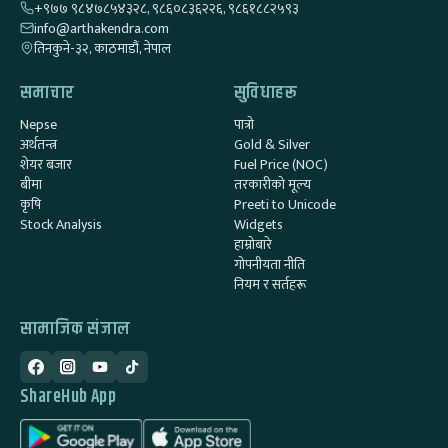
+९७७ ९८४७८५४३२८, ९८६०८३६२२६, ९८६१८८२५९३
info@arthakendra.com
तिनकुने-३२, काठमाडौं, नेपाल
समाचार
सुविधाहरू
Nepse
पात्रो
अर्थतन्त्र
Gold & Silver
शेयर बजार
Fuel Price (NOC)
बीमा
तरकारीको मूल्य
कृषि
Preeti to Unicode
Stock Analysis
Widgets
हाम्रोबारे
गोपनीयता नीति
नियम र सर्तहरू
सामाजिक संजाल
ShareHub App