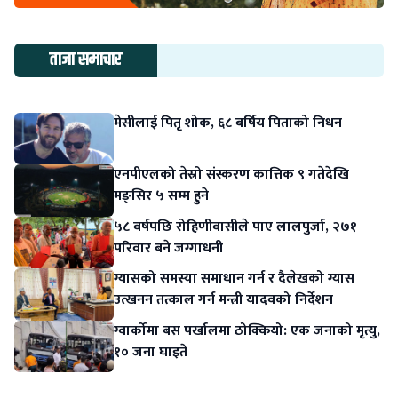
ताजा समाचार
मेसीलाई पितृ शोक, ६८ बर्षिय पिताको निधन
एनपीएलको तेस्रो संस्करण कात्तिक ९ गतेदेखि
मङ्सिर ५ सम्म हुने
५८ वर्षपछि रोहिणीवासीले पाए लालपुर्जा, २७१
परिवार बने जग्गाधनी
ग्यासको समस्या समाधान गर्न र दैलेखको ग्यास
उत्खनन तत्काल गर्न मन्त्री यादवको निर्देशन
ग्वार्कोमा बस पर्खालमा ठोक्कियो: एक जनाको मृत्यु,
१० जना घाइते