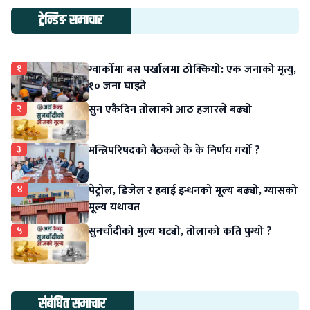
ट्रेन्डिङ समाचार
१
ग्वार्कोमा बस पर्खालमा ठोक्कियो: एक जनाको मृत्यु,
१० जना घाइते
२
सुन एकैदिन तोलाको आठ हजारले बढ्यो
३
मन्त्रिपरिषदको बैठकले के के निर्णय गर्यो ?
४
पेट्रोल, डिजेल र हवाई इन्धनको मूल्य बढ्यो, ग्यासको
मूल्य यथावत
५
सुनचाँदीको मुल्य घट्यो, तोलाको कति पुग्यो ?
संबंधित समाचार