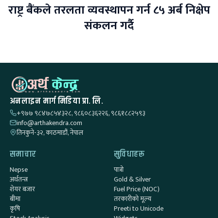
राष्ट्र बैंकले तरलता व्यवस्थापन गर्न ८५ अर्ब निक्षेप
संकलन गर्दै
अनलाइन मार्ग मिडिया प्रा. लि.
+९७७ ९८४७८५४३२८, ९८६०८३६२२६, ९८६१८८२५९३
info@arthakendra.com
तिनकुने-३२, काठमाडौं, नेपाल
समाचार
सुविधाहरू
Nepse
पात्रो
अर्थतन्त्र
Gold & Silver
शेयर बजार
Fuel Price (NOC)
बीमा
तरकारीको मूल्य
कृषि
Preeti to Unicode