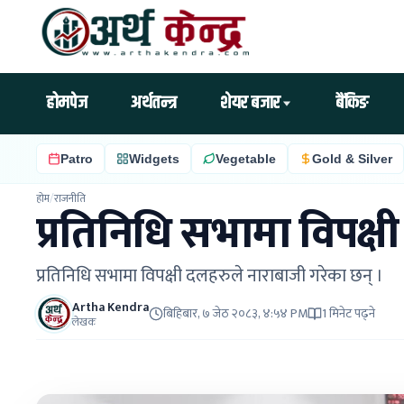
होमपेज
अर्थतन्त्र
शेयर बजार
बैंकिङ
Patro
Widgets
Vegetable
Gold & Silver
होम
/
राजनीति
प्रतिनिधि सभामा विपक्ष
प्रतिनिधि सभामा विपक्षी दलहरुले नाराबाजी गरेका छन् ।
Artha Kendra
बिहिबार, ७ जेठ २०८३, ४:५४ PM
1 मिनेट पढ्ने
लेखक