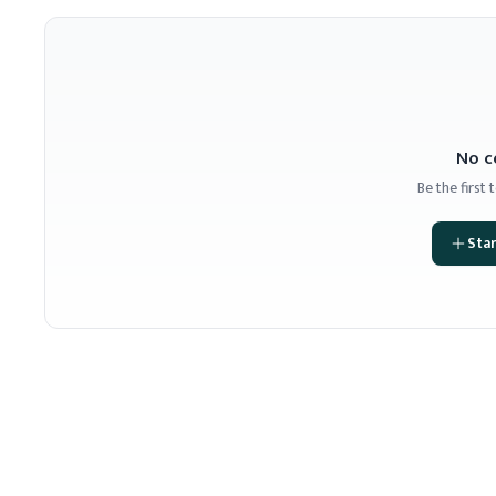
No c
Be the first
Star