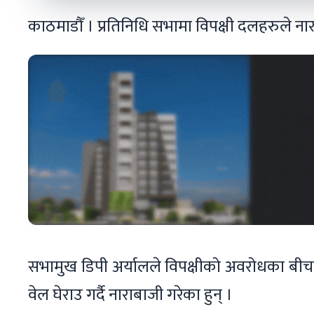
काठमाडौँ । प्रतिनिधि सभामा विपक्षी दलहरुले ना
सभामुख डिपी अर्यालले विपक्षीको अवरोधका बी
वेल घेराउ गर्दै नाराबाजी गरेका हुन् ।