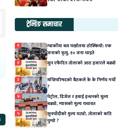
ट्रेन्डिङ समाचार
१
ग्वार्कोमा बस पर्खालमा ठोक्कियो: एक
जनाको मृत्यु, १० जना घाइते
२
सुन एकैदिन तोलाको आठ हजारले बढ्यो
३
मन्त्रिपरिषदको बैठकले के के निर्णय गर्यो
?
४
पेट्रोल, डिजेल र हवाई इन्धनको मूल्य
बढ्यो, ग्यासको मूल्य यथावत
५
सुनचाँदीको मुल्य घट्यो, तोलाको कति
t
पुग्यो ?