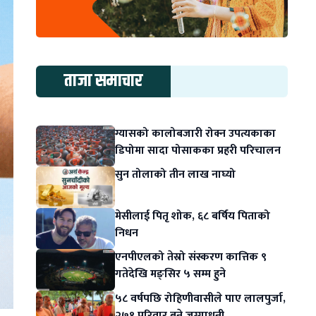
ताजा समाचार
ग्यासको कालोबजारी रोक्न उपत्यकाका
डिपोमा सादा पोसाकका प्रहरी परिचालन
सुन तोलाको तीन लाख नाघ्यो
मेसीलाई पितृ शोक, ६८ बर्षिय पिताको
निधन
एनपीएलको तेस्रो संस्करण कात्तिक ९
गतेदेखि मङ्सिर ५ सम्म हुने
५८ वर्षपछि रोहिणीवासीले पाए लालपुर्जा,
२७१ परिवार बने जग्गाधनी