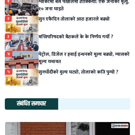
१
ग्वार्कोमा बस पर्खालमा ठोक्कियो: एक जनाको मृत्यु,
१० जना घाइते
२
सुन एकैदिन तोलाको आठ हजारले बढ्यो
३
मन्त्रिपरिषदको बैठकले के के निर्णय गर्यो ?
४
पेट्रोल, डिजेल र हवाई इन्धनको मूल्य बढ्यो, ग्यासको
मूल्य यथावत
५
सुनचाँदीको मुल्य घट्यो, तोलाको कति पुग्यो ?
संबंधित समाचार