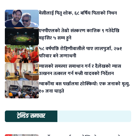
मेसीलाई पितृ शोक, ६८ बर्षिय पिताको निधन
एनपीएलको तेस्रो संस्करण कात्तिक ९ गतेदेखि
मङ्सिर ५ सम्म हुने
५८ वर्षपछि रोहिणीवासीले पाए लालपुर्जा, २७१
परिवार बने जग्गाधनी
ग्यासको समस्या समाधान गर्न र दैलेखको ग्यास
उत्खनन तत्काल गर्न मन्त्री यादवको निर्देशन
ग्वार्कोमा बस पर्खालमा ठोक्कियो: एक जनाको मृत्यु,
१० जना घाइते
ट्रेन्डिङ समाचार