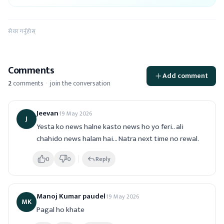
सेयर गर्नुहोस्
Comments
Add comment
2
comments
·
join the conversation
Jeevan
·
19 May 2026
J
Yesta ko news halne kasto news ho yo feri.. ali 
chahido news halam hai... Natra next time no rewal.
0
0
Reply
Manoj Kumar paudel
·
19 May 2026
MK
Pagal ho khate