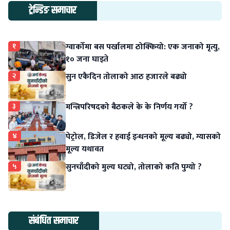
ट्रेन्डिङ समाचार
१
ग्वार्कोमा बस पर्खालमा ठोक्कियो: एक जनाको मृत्यु,
१० जना घाइते
२
सुन एकैदिन तोलाको आठ हजारले बढ्यो
३
मन्त्रिपरिषदको बैठकले के के निर्णय गर्यो ?
४
पेट्रोल, डिजेल र हवाई इन्धनको मूल्य बढ्यो, ग्यासको
मूल्य यथावत
५
सुनचाँदीको मुल्य घट्यो, तोलाको कति पुग्यो ?
संबंधित समाचार