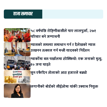
ताजा समाचार
५८ वर्षपछि रोहिणीवासीले पाए लालपुर्जा, २७१
परिवार बने जग्गाधनी
ग्यासको समस्या समाधान गर्न र दैलेखको ग्यास
उत्खनन तत्काल गर्न मन्त्री यादवको निर्देशन
ग्वार्कोमा बस पर्खालमा ठोक्कियो: एक जनाको मृत्यु,
१० जना घाइते
सुन एकैदिन तोलाको आठ हजारले बढ्यो
लगानीको बोर्डको सीईओमा यांकी उक्याब नियुक्त