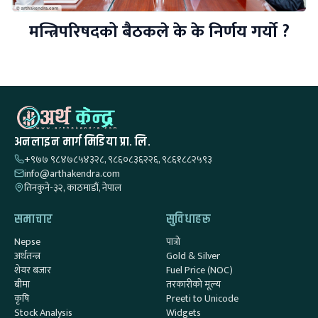
मन्त्रिपरिषदको बैठकले के के निर्णय गर्यो ?
अनलाइन मार्ग मिडिया प्रा. लि.
+९७७ ९८४७८५४३२८, ९८६०८३६२२६, ९८६१८८२५९३
info@arthakendra.com
तिनकुने-३२, काठमाडौं, नेपाल
समाचार
सुविधाहरू
Nepse
पात्रो
अर्थतन्त्र
Gold & Silver
शेयर बजार
Fuel Price (NOC)
बीमा
तरकारीको मूल्य
कृषि
Preeti to Unicode
Stock Analysis
Widgets