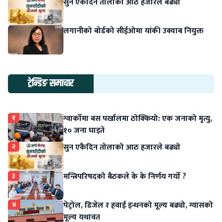
सुन एकैदिन तोलाको आठ हजारले बढ्यो
लगानीको बोर्डको सीईओमा यांकी उक्याब नियुक्त
ट्रेन्डिङ समाचार
१
ग्वार्कोमा बस पर्खालमा ठोक्कियो: एक जनाको मृत्यु,
१० जना घाइते
२
सुन एकैदिन तोलाको आठ हजारले बढ्यो
३
मन्त्रिपरिषदको बैठकले के के निर्णय गर्यो ?
४
पेट्रोल, डिजेल र हवाई इन्धनको मूल्य बढ्यो, ग्यासको
मूल्य यथावत