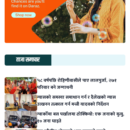
ताजा समाचार
५८ वर्षपछि रोहिणीवासीले पाए लालपुर्जा, २७१
परिवार बने जग्गाधनी
ग्यासको समस्या समाधान गर्न र दैलेखको ग्यास
उत्खनन तत्काल गर्न मन्त्री यादवको निर्देशन
ग्वार्कोमा बस पर्खालमा ठोक्कियो: एक जनाको मृत्यु,
१० जना घाइते