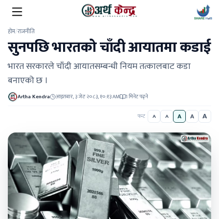
होम
/
राजनीति
सुनपछि भारतको चाँदी आयातमा कडाई
भारत सरकारले चाँदी आयातसम्बन्धी नियम तत्कालबाट कडा
बनाएको छ ।
Artha Kendra
आइतबार, ३ जेठ २०८३, १०:१३ AM
1 मिनेट पढ्ने
A
A
A
फन्ट
A
A