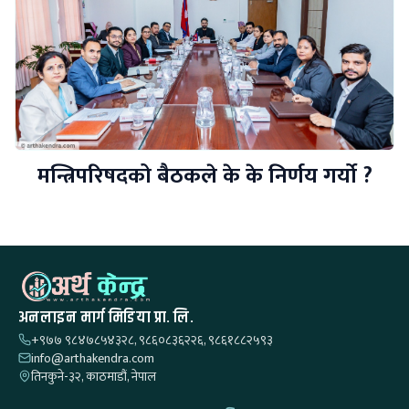
मन्त्रिपरिषदको बैठकले के के निर्णय गर्यो ?
अनलाइन मार्ग मिडिया प्रा. लि.
+९७७ ९८४७८५४३२८, ९८६०८३६२२६, ९८६१८८२५९३
info@arthakendra.com
तिनकुने-३२, काठमाडौं, नेपाल