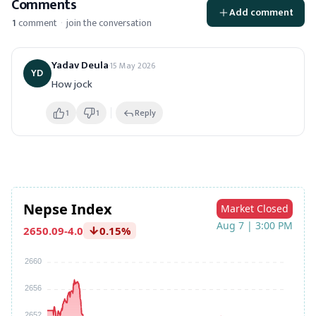
Comments
Add comment
1
comment
·
join the conversation
Yadav Deula
·
15 May 2026
YD
How jock
1
1
Reply