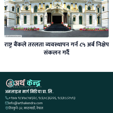
राष्ट्र बैंकले तरलता व्यवस्थापन गर्न ८५ अर्ब निक्षेप
संकलन गर्दै
अनलाइन मार्ग मिडिया प्रा. लि.
+९७७ ९८४७८५४३२८, ९८६०८३६२२६, ९८६१८८२५९३
info@arthakendra.com
तिनकुने-३२, काठमाडौं, नेपाल