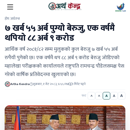
होम
/
अर्थतन्त्र
७ खर्ब ५५ अर्ब पुग्यो बेरुजु, एक वर्षमै
थपियो ८८ अर्ब ९ करोड
आर्थिक वर्ष २०८१/८२ सम्म मुलुकको कुल बेरुजु ७ खर्ब ५५ अर्ब
रुपैयाँ पुगेको छ। एक वर्षमै थप ८८ अर्ब ९ करोड बेरुजु जोडिएको
महालेखा परीक्षकको कार्यालयले राष्ट्रपति रामचन्द्र पौडेलसमक्ष पेस
गरेको वार्षिक प्रतिवेदनमा खुलाएको छ।
Artha Kendra
शुक्रबार, १ जेठ २०८३, ४:५५ PM
1 मिनेट पढ्ने
A
A
A
फन्ट
A
A