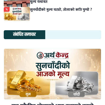
मूल्य यथावत
५
सुनचाँदीको मुल्य घट्यो, तोलाको कति पुग्यो ?
संबंधित समाचार