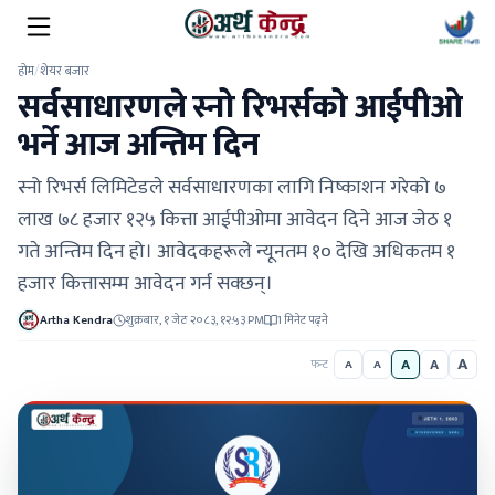
होम
/
शेयर बजार
सर्वसाधारणले स्नो रिभर्सको आईपीओ
भर्ने आज अन्तिम दिन
स्नो रिभर्स लिमिटेडले सर्वसाधारणका लागि निष्काशन गरेको ७
लाख ७८ हजार १२५ कित्ता आईपीओमा आवेदन दिने आज जेठ १
गते अन्तिम दिन हो। आवेदकहरूले न्यूनतम १० देखि अधिकतम १
हजार कित्तासम्म आवेदन गर्न सक्छन्।
Artha Kendra
शुक्रबार, १ जेठ २०८३, १२:५३ PM
1 मिनेट पढ्ने
A
A
A
फन्ट
A
A