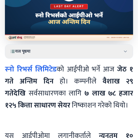
यस पृष्ठमा
स्नो रिभर्स लिमिटेड
को आईपीओ भर्ने आज
जेठ १
गते अन्तिम दिन
हो। कम्पनीले
वैशाख २९
गतेदेखि
सर्वसाधारणका लागि
७ लाख ७८ हजार
१२५ कित्ता साधारण सेयर
निष्काशन गरेको थियो।
यस आईपीओमा लगानीकर्ताले
न्यूनतम १०