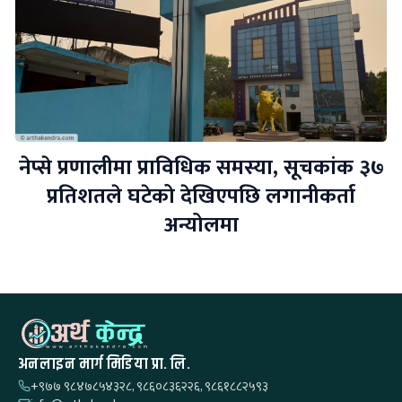
नेप्से प्रणालीमा प्राविधिक समस्या, सूचकांक ३७
प्रतिशतले घटेको देखिएपछि लगानीकर्ता
अन्योलमा
अनलाइन मार्ग मिडिया प्रा. लि.
+९७७ ९८४७८५४३२८, ९८६०८३६२२६, ९८६१८८२५९३