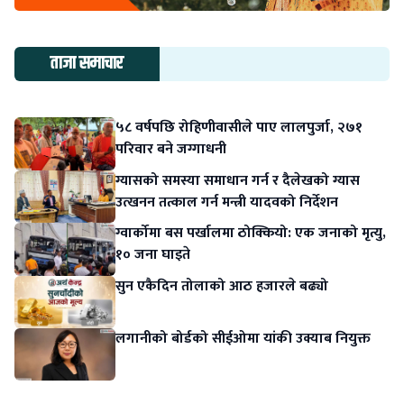
ताजा समाचार
५८ वर्षपछि रोहिणीवासीले पाए लालपुर्जा, २७१
परिवार बने जग्गाधनी
ग्यासको समस्या समाधान गर्न र दैलेखको ग्यास
उत्खनन तत्काल गर्न मन्त्री यादवको निर्देशन
ग्वार्कोमा बस पर्खालमा ठोक्कियो: एक जनाको मृत्यु,
१० जना घाइते
सुन एकैदिन तोलाको आठ हजारले बढ्यो
लगानीको बोर्डको सीईओमा यांकी उक्याब नियुक्त