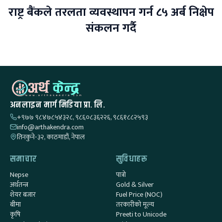
राष्ट्र बैंकले तरलता व्यवस्थापन गर्न ८५ अर्ब निक्षेप
संकलन गर्दै
अनलाइन मार्ग मिडिया प्रा. लि.
+९७७ ९८४७८५४३२८, ९८६०८३६२२६, ९८६१८८२५९३
info@arthakendra.com
तिनकुने-३२, काठमाडौं, नेपाल
समाचार
सुविधाहरू
Nepse
पात्रो
अर्थतन्त्र
Gold & Silver
शेयर बजार
Fuel Price (NOC)
बीमा
तरकारीको मूल्य
कृषि
Preeti to Unicode