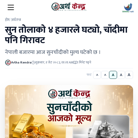
होम
/
अर्थतन्त्र
सुन तोलाको ४ हजारले घट्यो, चाँदीमा
पनि गिरावट
नेपाली बजारमा आज सुनचाँदीको मुल्य घटेको छ ।
Artha Kendra
शुक्रबार, १ जेठ २०८३, ११:२१ AM
1 मिनेट पढ्ने
A
A
A
फन्ट
A
A