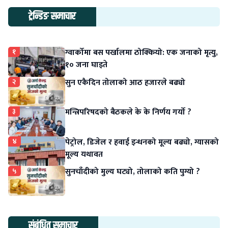
ट्रेन्डिङ समाचार
१
ग्वार्कोमा बस पर्खालमा ठोक्कियो: एक जनाको मृत्यु,
१० जना घाइते
२
सुन एकैदिन तोलाको आठ हजारले बढ्यो
३
मन्त्रिपरिषदको बैठकले के के निर्णय गर्यो ?
४
पेट्रोल, डिजेल र हवाई इन्धनको मूल्य बढ्यो, ग्यासको
मूल्य यथावत
५
सुनचाँदीको मुल्य घट्यो, तोलाको कति पुग्यो ?
संबंधित समाचार