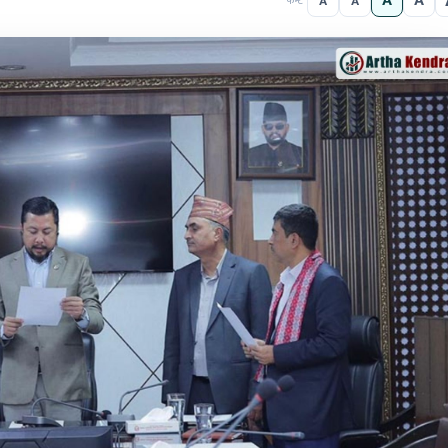
A
A
A
A
फन्ट