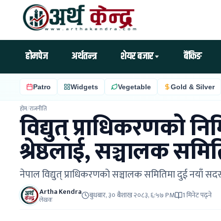
होमपेज
अर्थतन्त्र
शेयर बजार
बैंकिङ
Patro
Widgets
Vegetable
Gold & Silver
होम
/
राजनीति
विद्युत् प्राधिकरणको निम
श्रेष्ठलाई, सञ्चालक समि
नेपाल विद्युत् प्राधिकरणको सञ्चालक समितिमा दुई नयाँ सदस
Artha Kendra
बुधबार, ३० बैशाख २०८३, ६:५७ PM
1 मिनेट पढ्ने
लेखक