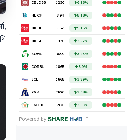
जा,
ागि