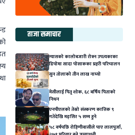
थिए
न्ड
ताजा समाचार
रको
हित
ग्यासको कालोबजारी रोक्न उपत्यकाका
डिपोमा सादा पोसाकका प्रहरी परिचालन
स्य
सुन तोलाको तीन लाख नाघ्यो
तथा
मेसीलाई पितृ शोक, ६८ बर्षिय पिताको
निधन
एनपीएलको तेस्रो संस्करण कात्तिक ९
गतेदेखि मङ्सिर ५ सम्म हुने
५८ वर्षपछि रोहिणीवासीले पाए लालपुर्जा,
२७१ परिवार बने जग्गाधनी