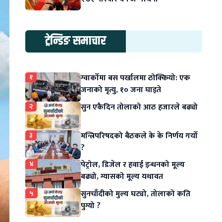
ट्रेन्डिङ समाचार
१
ग्वार्कोमा बस पर्खालमा ठोक्कियो: एक
जनाको मृत्यु, १० जना घाइते
२
सुन एकैदिन तोलाको आठ हजारले बढ्यो
३
मन्त्रिपरिषदको बैठकले के के निर्णय गर्यो
?
४
पेट्रोल, डिजेल र हवाई इन्धनको मूल्य
बढ्यो, ग्यासको मूल्य यथावत
५
सुनचाँदीको मुल्य घट्यो, तोलाको कति
पुग्यो ?