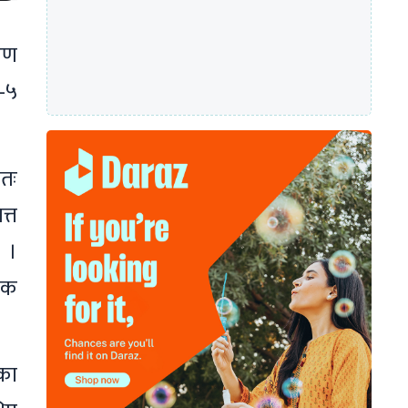
िरण
–५
तः
्त
छ ।
ालक
एका