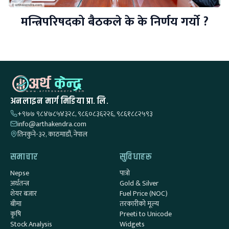
मन्त्रिपरिषदको बैठकले के के निर्णय गर्यो ?
अनलाइन मार्ग मिडिया प्रा. लि.
+९७७ ९८४७८५४३२८, ९८६०८३६२२६, ९८६१८८२५९३
info@arthakendra.com
तिनकुने-३२, काठमाडौं, नेपाल
समाचार
सुविधाहरू
Nepse
पात्रो
अर्थतन्त्र
Gold & Silver
शेयर बजार
Fuel Price (NOC)
बीमा
तरकारीको मूल्य
कृषि
Preeti to Unicode
Stock Analysis
Widgets