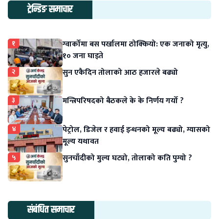
ट्रेन्डिङ समाचार
१
ग्वार्कोमा बस पर्खालमा ठोक्कियो: एक जनाको मृत्यु,
१० जना घाइते
२
सुन एकैदिन तोलाको आठ हजारले बढ्यो
३
मन्त्रिपरिषदको बैठकले के के निर्णय गर्यो ?
४
पेट्रोल, डिजेल र हवाई इन्धनको मूल्य बढ्यो, ग्यासको
मूल्य यथावत
५
सुनचाँदीको मुल्य घट्यो, तोलाको कति पुग्यो ?
संबंधित समाचार