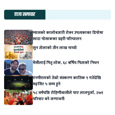
ताजा समाचार
ग्यासको कालोबजारी रोक्न उपत्यकाका डिपोमा
सादा पोसाकका प्रहरी परिचालन
सुन तोलाको तीन लाख नाघ्यो
मेसीलाई पितृ शोक, ६८ बर्षिय पिताको निधन
एनपीएलको तेस्रो संस्करण कात्तिक ९ गतेदेखि
मङ्सिर ५ सम्म हुने
५८ वर्षपछि रोहिणीवासीले पाए लालपुर्जा, २७१
परिवार बने जग्गाधनी