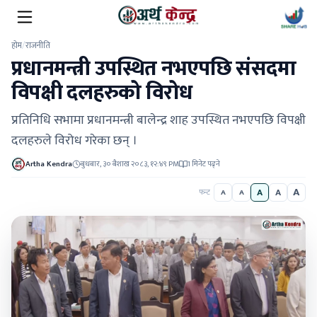
होम
/
राजनीति
प्रधानमन्त्री उपस्थित नभएपछि संसदमा
विपक्षी दलहरुको विरोध
प्रतिनिधि सभामा प्रधानमन्त्री बालेन्द्र शाह उपस्थित नभएपछि विपक्षी
दलहरुले विरोध गरेका छन् ।
Artha Kendra
बुधबार, ३० बैशाख २०८३, १२:४९ PM
1 मिनेट पढ्ने
A
A
A
फन्ट
A
A