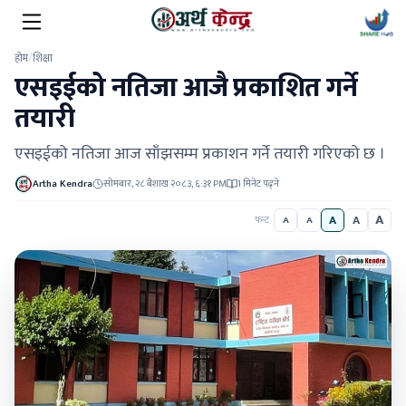
होम
/
शिक्षा
एसइईको नतिजा आजै प्रकाशित गर्ने
तयारी
एसइईको नतिजा आज साँझसम्म प्रकाशन गर्ने तयारी गरिएको छ ।
Artha Kendra
सोमबार, २८ बैशाख २०८३, ६:३१ PM
1 मिनेट पढ्ने
A
A
A
फन्ट
A
A