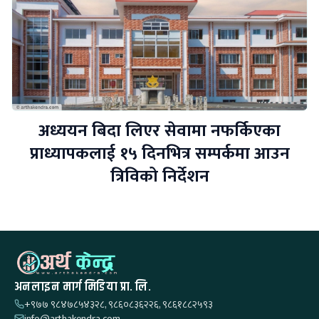
अध्ययन बिदा लिएर सेवामा नफर्किएका
प्राध्यापकलाई १५ दिनभित्र सम्पर्कमा आउन
त्रिविको निर्देशन
अनलाइन मार्ग मिडिया प्रा. लि.
+९७७ ९८४७८५४३२८, ९८६०८३६२२६, ९८६१८८२५९३
info@arthakendra.com