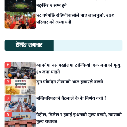
मङ्सिर ५ सम्म हुने
५८ वर्षपछि रोहिणीवासीले पाए लालपुर्जा, २७१
परिवार बने जग्गाधनी
ट्रेन्डिङ समाचार
१
ग्वार्कोमा बस पर्खालमा ठोक्कियो: एक जनाको मृत्यु,
१० जना घाइते
२
सुन एकैदिन तोलाको आठ हजारले बढ्यो
३
मन्त्रिपरिषदको बैठकले के के निर्णय गर्यो ?
४
पेट्रोल, डिजेल र हवाई इन्धनको मूल्य बढ्यो, ग्यासको
मूल्य यथावत