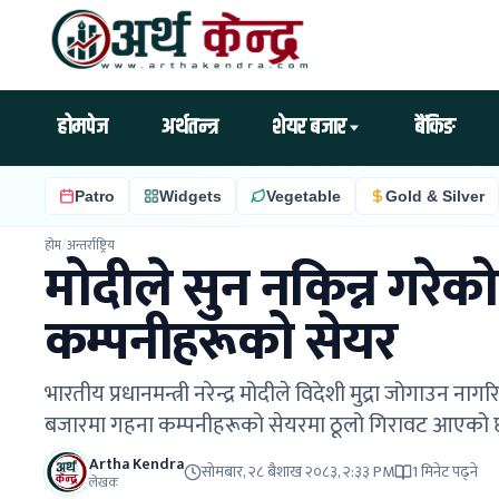
होमपेज
अर्थतन्त्र
शेयर बजार
बैंकिङ
Patro
Widgets
Vegetable
Gold & Silver
होम
/
अन्तर्राष्ट्रिय
मोदीले सुन नकिन्न गरेक
कम्पनीहरूको सेयर
भारतीय प्रधानमन्त्री नरेन्द्र मोदीले विदेशी मुद्रा जोगाउ
बजारमा गहना कम्पनीहरूको सेयरमा ठूलो गिरावट आएको 
Artha Kendra
सोमबार, २८ बैशाख २०८३, २:३३ PM
1 मिनेट पढ्ने
लेखक