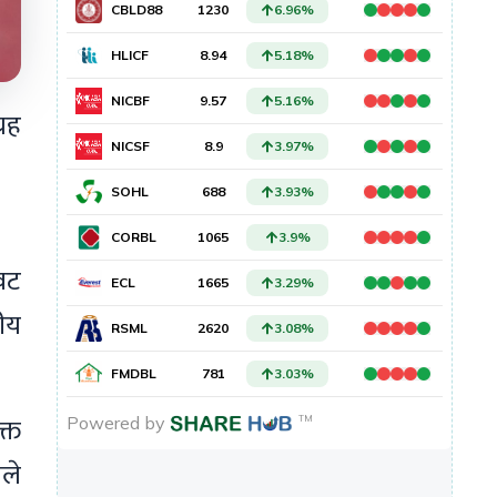
्रह
ावट
ीय
्त
तले