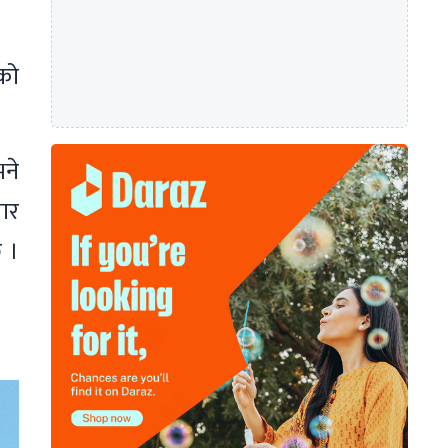
ेको
भने
बार
छ ।