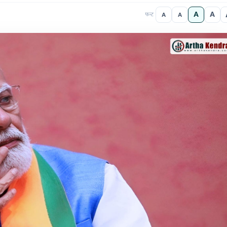
A
A
A
A
फन्ट