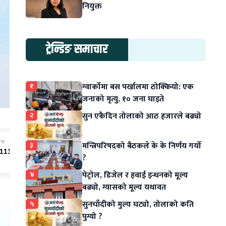
नियुक्त
ट्रेन्डिङ समाचार
१
ग्वार्कोमा बस पर्खालमा ठोक्कियो: एक
जनाको मृत्यु, १० जना घाइते
२
सुन एकैदिन तोलाको आठ हजारले बढ्यो
३
मन्त्रिपरिषदको बैठकले के के निर्णय गर्यो
?
४
पेट्रोल, डिजेल र हवाई इन्धनको मूल्य
बढ्यो, ग्यासको मूल्य यथावत
५
सुनचाँदीको मुल्य घट्यो, तोलाको कति
पुग्यो ?