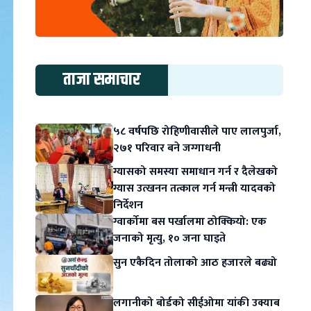
ताजा समाचार
५८ वर्षपछि रोहिणीवासीले पाए लालपुर्जा,
२७१ परिवार बने जग्गाधनी
ग्यासको समस्या समाधान गर्न र दैलेखको
ग्यास उत्खनन तत्काल गर्न मन्त्री यादवको
निर्देशन
ग्वार्कोमा बस पर्खालमा ठोक्कियो: एक
जनाको मृत्यु, १० जना घाइते
सुन एकैदिन तोलाको आठ हजारले बढ्यो
लगानीको बोर्डको सीईओमा यांकी उक्याब