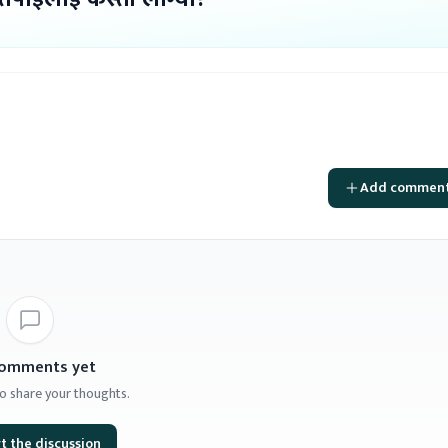
Add commen
omments yet
 to share your thoughts.
t the discussion