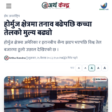
होम
/
अन्तर्राष्ट्रिय
होर्मुज क्षेत्रमा तनाव बढेपछि कच्चा
तेलको मुल्य बढ्यो
होर्मुज क्षेत्रमा अमेरिका र इरानबीच सैन्य झडप भएपछि विश्व तेल
बजारमा ठूलो उछाल देखिएको छ ।
Artha Kendra
शुक्रबार, २५ बैशाख २०८३, १:५७ PM
1 मिनेट पढ्ने
A
A
A
फन्ट
A
A