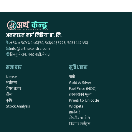
अनलाइन मार्ग मिडिया प्रा. लि.
+९७७ ९८४७८५४३२८, ९८६०८३६२२६, ९८६१८८२५९३
info@arthakendra.com
तिनकुने-३२, काठमाडौं, नेपाल
समाचार
सुविधाहरू
Nepse
पात्रो
अर्थतन्त्र
Gold & Silver
शेयर बजार
Fuel Price (NOC)
बीमा
तरकारीको मूल्य
कृषि
Preeti to Unicode
Stock Analysis
Widgets
हाम्रोबारे
गोपनीयता नीति
नियम र सर्तहरू