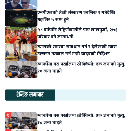
एनपीएलको तेस्रो संस्करण कात्तिक ९ गतेदेखि
मङ्सिर ५ सम्म हुने
५८ वर्षपछि रोहिणीवासीले पाए लालपुर्जा, २७१
परिवार बने जग्गाधनी
ग्यासको समस्या समाधान गर्न र दैलेखको ग्यास
उत्खनन तत्काल गर्न मन्त्री यादवको निर्देशन
ग्वार्कोमा बस पर्खालमा ठोक्कियो: एक जनाको मृत्यु,
१० जना घाइते
ट्रेन्डिङ समाचार
१
ग्वार्कोमा बस पर्खालमा ठोक्कियो: एक जनाको मृत्यु,
१० जना घाइते