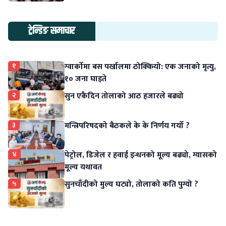
ट्रेन्डिङ समाचार
१
ग्वार्कोमा बस पर्खालमा ठोक्कियो: एक जनाको मृत्यु,
१० जना घाइते
२
सुन एकैदिन तोलाको आठ हजारले बढ्यो
३
मन्त्रिपरिषदको बैठकले के के निर्णय गर्यो ?
४
पेट्रोल, डिजेल र हवाई इन्धनको मूल्य बढ्यो, ग्यासको
मूल्य यथावत
५
सुनचाँदीको मुल्य घट्यो, तोलाको कति पुग्यो ?