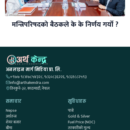
मन्त्रिपरिषदको बैठकले के के निर्णय गर्यो ?
अनलाइन मार्ग मिडिया प्रा. लि.
+९७७ ९८४७८५४३२८, ९८६०८३६२२६, ९८६१८८२५९३
info@arthakendra.com
तिनकुने-३२, काठमाडौं, नेपाल
समाचार
सुविधाहरू
Nepse
पात्रो
अर्थतन्त्र
Gold & Silver
शेयर बजार
Fuel Price (NOC)
बीमा
तरकारीको मूल्य