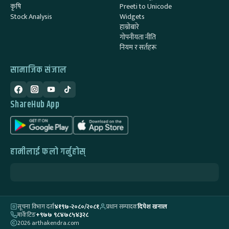
कृषि
Preeti to Unicode
Stock Analysis
Widgets
हाम्रोबारे
गोपनीयता नीति
नियम र सर्तहरू
सामाजिक संजाल
ShareHub App
हामीलाई फलो गर्नुहोस्
सूचना विभाग दर्ता
४१९७-२०८०/२०८१
प्रधान सम्पादक
दिपेश खनाल
मार्केटिङ
+९७७ ९८४७८५४३२८
2026 arthakendra.com