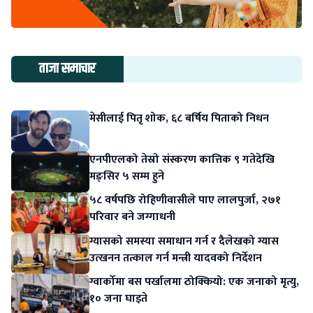
ताजा समाचार
मेसीलाई पितृ शोक, ६८ बर्षिय पिताको निधन
एनपीएलको तेस्रो संस्करण कात्तिक ९ गतेदेखि
मङ्सिर ५ सम्म हुने
५८ वर्षपछि रोहिणीवासीले पाए लालपुर्जा, २७१
परिवार बने जग्गाधनी
ग्यासको समस्या समाधान गर्न र दैलेखको ग्यास
उत्खनन तत्काल गर्न मन्त्री यादवको निर्देशन
ग्वार्कोमा बस पर्खालमा ठोक्कियो: एक जनाको मृत्यु,
१० जना घाइते