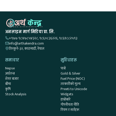
अनलाइन मार्ग मिडिया प्रा. लि.
+९७७ ९८४७८५४३२८, ९८६०८३६२२६, ९८६१८८२५९३
info@arthakendra.com
तिनकुने-३२, काठमाडौं, नेपाल
समाचार
सुविधाहरू
Nepse
पात्रो
अर्थतन्त्र
Gold & Silver
शेयर बजार
Fuel Price (NOC)
बीमा
तरकारीको मूल्य
कृषि
Preeti to Unicode
Stock Analysis
Widgets
हाम्रोबारे
गोपनीयता नीति
नियम र सर्तहरू