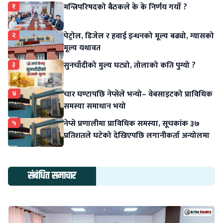
१
मन्त्रिपरिषदको बैठकले के के निर्णय गर्यो ?
२
पेट्रोल, डिजेल र हवाई इन्धनको मूल्य बढ्यो, ग्यासको
मूल्य यथावत
३
सुनचाँदीको मुल्य घट्यो, तोलाको कति पुग्यो ?
४
चार घण्टापछि नेप्सेले भन्यो– वेबसाइटको प्राविधिक
समस्या समाधान भयो
५
नेप्से प्रणालीमा प्राविधिक समस्या, सूचकांक ३७
प्रतिशतले घटेको देखिएपछि लगानीकर्ता अन्योलमा
संबंधित समाचार