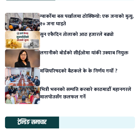
ग्वार्कोमा बस पर्खालमा ठोक्कियो: एक जनाको मृत्यु,
१० जना घाइते
सुन एकैदिन तोलाको आठ हजारले बढ्यो
लगानीको बोर्डको सीईओमा यांकी उक्याब नियुक्त
मन्त्रिपरिषदको बैठकले के के निर्णय गर्यो ?
भित्री भवनको सम्पत्ति करबारे काठमाडौँ महानगरले
मालपोतसँग छलफल गर्ने
ट्रेन्डिङ समाचार