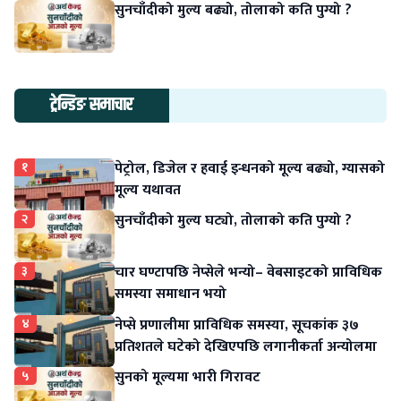
सुनचाँदीको मुल्य बढ्यो, तोलाको कति पुग्यो ?
ट्रेन्डिङ समाचार
१
पेट्रोल, डिजेल र हवाई इन्धनको मूल्य बढ्यो, ग्यासको
मूल्य यथावत
२
सुनचाँदीको मुल्य घट्यो, तोलाको कति पुग्यो ?
३
चार घण्टापछि नेप्सेले भन्यो– वेबसाइटको प्राविधिक
समस्या समाधान भयो
४
नेप्से प्रणालीमा प्राविधिक समस्या, सूचकांक ३७
प्रतिशतले घटेको देखिएपछि लगानीकर्ता अन्योलमा
५
सुनको मूल्यमा भारी गिरावट