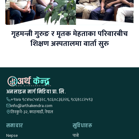
गृहमन्त्री गुरुङ र मृतक मेहताका परिवारबीच
शिक्षण अस्पतालमा वार्ता सुरु
अनलाइन मार्ग मिडिया प्रा. लि.
+९७७ ९८४७८५४३२८, ९८६०८३६२२६, ९८६१८८२५९३
info@arthakendra.com
तिनकुने-३२, काठमाडौं, नेपाल
समाचार
सुविधाहरू
Nepse
पात्रो