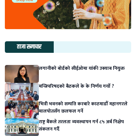
ताजा समाचार
लगानीको बोर्डको सीईओमा यांकी उक्याब नियुक्त
मन्त्रिपरिषदको बैठकले के के निर्णय गर्यो ?
भित्री भवनको सम्पत्ति करबारे काठमाडौँ महानगरले
मालपोतसँग छलफल गर्ने
राष्ट्र बैंकले तरलता व्यवस्थापन गर्न ८५ अर्ब निक्षेप
संकलन गर्दै