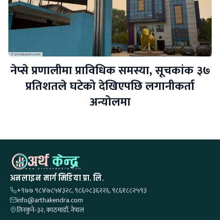
नेप्से प्रणालीमा प्राविधिक समस्या, सूचकांक ३७
प्रतिशतले घटेको देखिएपछि लगानीकर्ता
अन्योलमा
अनलाइन मार्ग मिडिया प्रा. लि.
+९७७ ९८४७८५४३२८, ९८६०८३६२२६, ९८६१८८२५९३
info@arthakendra.com
तिनकुने-३२, काठमाडौं, नेपाल