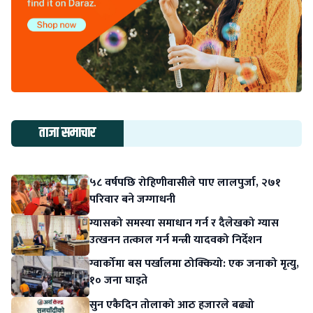
ताजा समाचार
५८ वर्षपछि रोहिणीवासीले पाए लालपुर्जा, २७१
परिवार बने जग्गाधनी
ग्यासको समस्या समाधान गर्न र दैलेखको ग्यास
उत्खनन तत्काल गर्न मन्त्री यादवको निर्देशन
ग्वार्कोमा बस पर्खालमा ठोक्कियो: एक जनाको मृत्यु,
१० जना घाइते
सुन एकैदिन तोलाको आठ हजारले बढ्यो