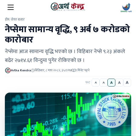
होम
/
शेयर बजार
नेप्सेमा सामान्य वृद्धि, ९ अर्ब ७ करोडको
कारोबार
नेप्सेमा आज सामान्य वृद्धि भएको छ । विहिबार नेप्से ९.२३ अंकले
बढेर २७१४.६१ विन्दुमा पुगेर रोकिएको छ ।
Artha Kendra
बिहिबार, ८ माघ २०८२, ३:५१ PM
1 मिनेट पढ्ने
A
A
A
फन्ट
A
A