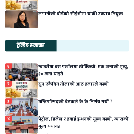
लगानीको बोर्डको सीईओमा यांकी उक्याब नियुक्त
ट्रेन्डिङ समाचार
१
ग्वार्कोमा बस पर्खालमा ठोक्कियो: एक जनाको मृत्यु,
१० जना घाइते
२
सुन एकैदिन तोलाको आठ हजारले बढ्यो
३
मन्त्रिपरिषदको बैठकले के के निर्णय गर्यो ?
४
पेट्रोल, डिजेल र हवाई इन्धनको मूल्य बढ्यो, ग्यासको
मूल्य यथावत