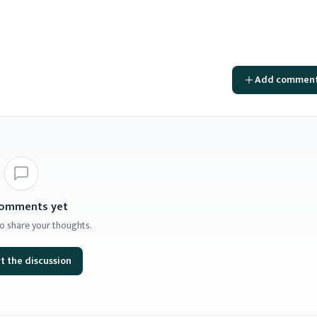
Add commen
omments yet
 to share your thoughts.
t the discussion