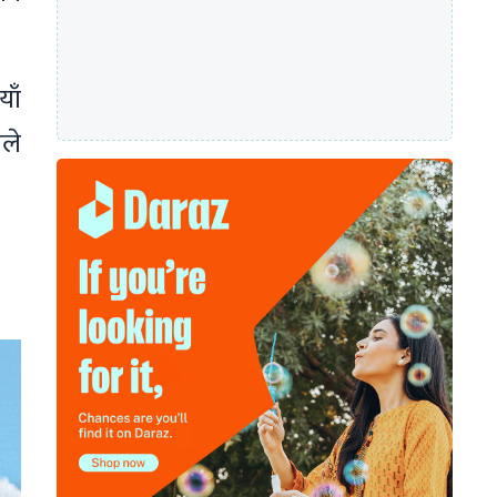
याँ
ोले