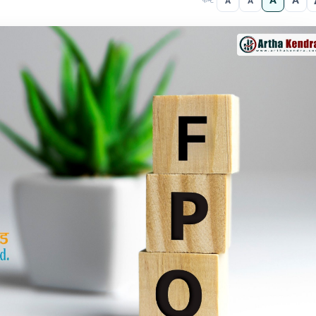
A
A
A
A
फन्ट