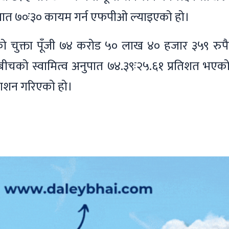
ुपात ७०ः३० कायम गर्न एफपीओ ल्याइएको हो।
को चुक्ता पूँजी ७४ करोड ५० लाख ४० हजार ३५९ रुपै
णबीचको स्वामित्व अनुपात ७४.३९ः२५.६१ प्रतिशत भएक
काशन गरिएको हो।