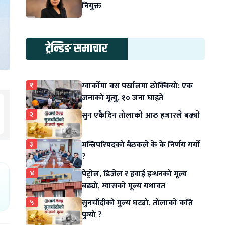
नियुक्त
ट्रेन्डिङ समाचार
१
ग्वार्कोमा बस पर्खालमा ठोक्कियो: एक
जनाको मृत्यु, १० जना घाइते
२
सुन एकैदिन तोलाको आठ हजारले बढ्यो
३
मन्त्रिपरिषदको बैठकले के के निर्णय गर्यो
?
४
पेट्रोल, डिजेल र हवाई इन्धनको मूल्य
बढ्यो, ग्यासको मूल्य यथावत
५
सुनचाँदीको मुल्य घट्यो, तोलाको कति
पुग्यो ?