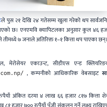
ड
ले पुस २१ देखि २४ गतेसम्म खुला गरेको थप सार्वज
 भएको छ। एनएमवि क्यापिटलका अनुसार कुल ४६ हज
भने तीमध्ये ७ जनाले अतिरिक्त १–१ कित्ता थप पाएका छन्
टल, मेरोसेयर एकाउन्ट, सीडीएस एन्ड क्लियरिङ
, कम्पनीको आधिकारिक वेबसाइट
सा
.com.np/
 रुपैयाँ अंकित दरमा ४ लाख ६६ हजार ८१७ कित्ता शे
१ हजार ७०० रुपैयाँ पूँजी संकलन गर्ने लक्ष्य राखि