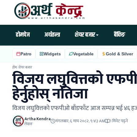
होमपेज
अर्थतन्त्र
शेयर बजार
बैंकिङ
Patro
Widgets
Vegetable
Gold & Silver
होम
/
शेयर बजार
विजय लघुवित्तको एफपीओ
हेर्नुहोस् नतिजा
विजय लघुवित्तको एफपीओ बाँडफाँट आज सम्पन्न भई ४६ हजार
Artha Kendra
मंगलबार, ६ माघ २०८२, ९:४३ AM
1 मिनेट पढ्ने
लेखक