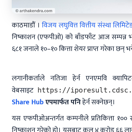
काठमाडौं ।
विजय लघुवित्त वित्तीय संस्था लिमिटे
निष्काशन (एफपीओ) को बाँडफाँट आज सम्पन्न
६८१ जनाले १०–१० कित्ता शेयर प्राप्त गरेका छन् 
लगानीकर्ताले नतिजा हेर्न एनएमवि क्यापि
वेबसाइट
https://iporesult.cdsc
Share Hub
एपमार्फत पनि
हेर्न सक्नेछन्।
यस एफपीओअन्तर्गत कम्पनीले प्रतिकित्ता १००
निष्काशन गरेको हो। यसबाट कुल ४ करोड ६६ लाख ८