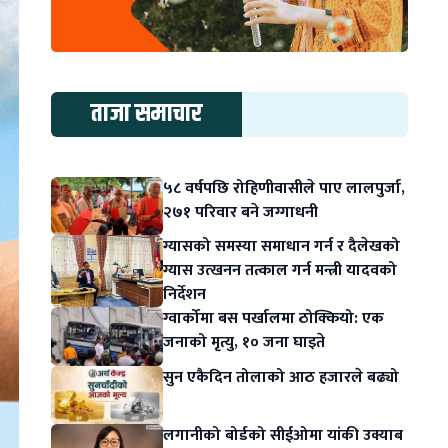
ताजा समाचार
५८ वर्षपछि रोहिणीवासीले पाए लालपुर्जा,
२७१ परिवार बने जग्गाधनी
ग्यासको समस्या समाधान गर्न र दैलेखको
ग्यास उत्खनन तत्काल गर्न मन्त्री यादवको
निर्देशन
ग्वार्कोमा बस पर्खालमा ठोक्कियो: एक
जनाको मृत्यु, १० जना घाइते
सुन एकैदिन तोलाको आठ हजारले बढ्यो
लगानीको बोर्डको सीईओमा यांकी उक्याब